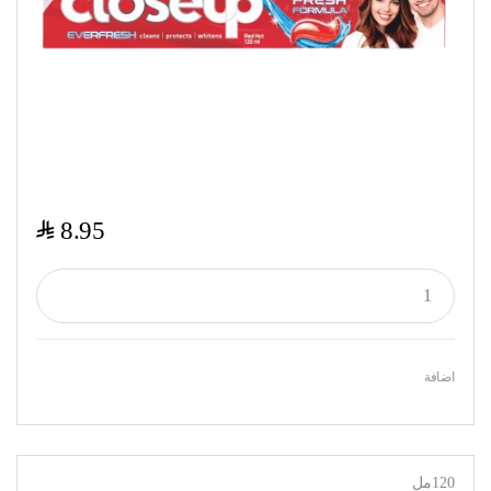
$
8.95
اضافة
120مل