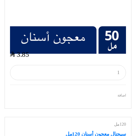
$
3.85
اضافة
120مل
سيجنال معجون أسنان 120مل