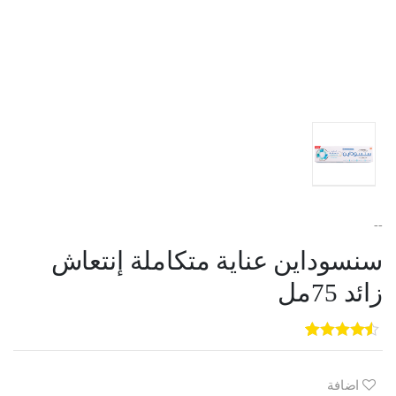
--
سنسوداين عناية متكاملة إنتعاش
زائد 75مل
5
3
out of
5
based on
customer
اضافة
ratings