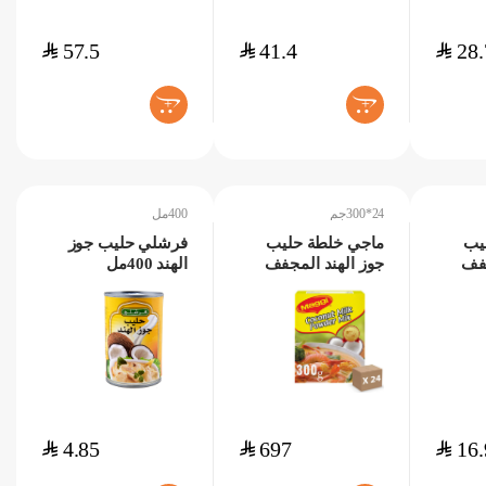
$
57.5
$
41.4
$
28.
+
+
24*300جم
400مل
يب
ماجي خلطة حليب
فرشلي حليب جوز
جفف
جوز الهند المجفف
الهند 400مل
24*300جم
$
4.85
$
697
$
16.