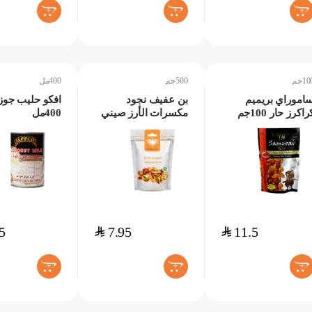
+
+
+
10جم
500جم
400مل
اموراي بريميم
بن عفيف نجود
افكو حليب جوز 
راكرز حار 100جم
مكسرات الأرز صيني
400مل
500جم
5
$
7.95
$
11.5
+
+
+