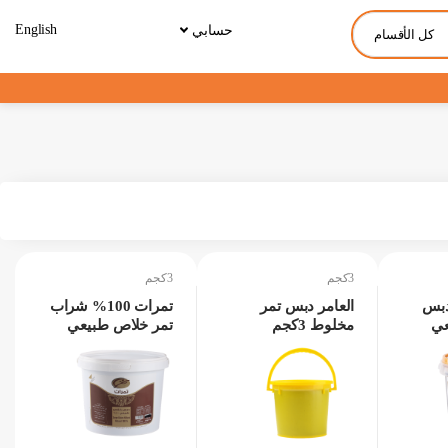
English
حسابي
كل الأقسام
3كجم
3كجم
10% دبس
العامر دبس تمر
تمرات 100% شراب
عي
مخلوط 3كجم
تمر خلاص طبيعي
3كجم