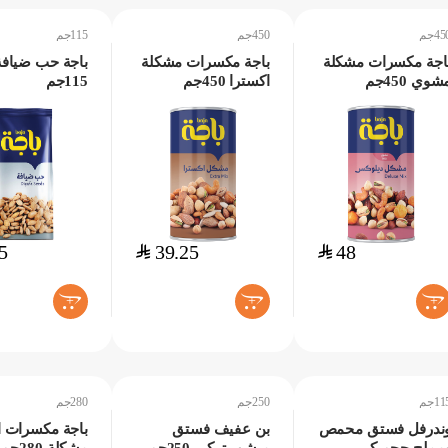
45جم
450جم
115جم
اجة مكسرات مشكلة
باجة مكسرات مشكلة
باجة حب ضيافة
شوي 450جم
اكسترا 450جم
115جم
5
$
39.25
$
48
+
+
+
11جم
250جم
280جم
ندرفل فستق محمص
بن عفيف فستق
باجة مكسرات ا