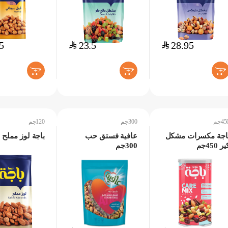
5
$
23.5
$
28.95
+
+
+
45جم
300جم
120جم
اجة مكسرات مشكل
عافية فستق حب
باجة لوز مملح 120جم
ر 450جم
300جم