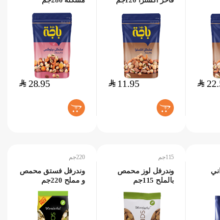
فاخر اكسترا 120جم
مشكلة 280جم
$
28.95
$
11.95
$
22.
+
+
115جم
220جم
ني
وندرفل لوز محمص
وندرفل فستق محمص
بالملح 115جم
و مملح 220جم