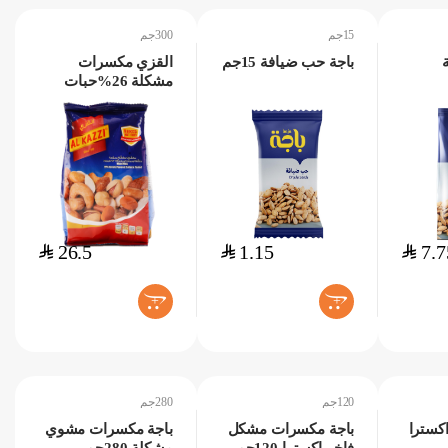
15جم
300جم
باجة حب ضيافة 15جم
القزي مكسرات
مشكلة 26%حبات
300جم
$
26.5
$
1.15
$
7.7
+
+
120جم
280جم
كسترا
باجة مكسرات مشكل
باجة مكسرات مشوي