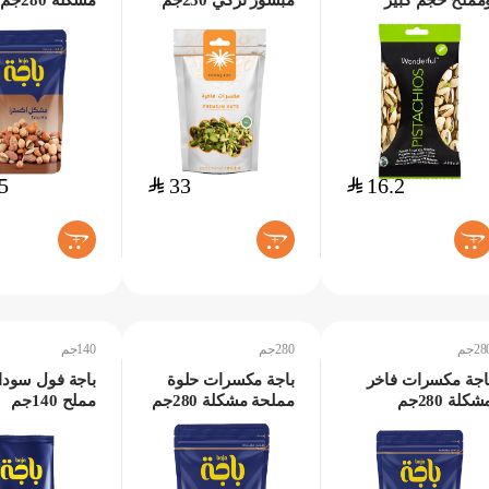
مملح حجم كبير
مبشور تركي 250جم
مشكلة 280جم
11جم
5
$
33
$
16.2
+
+
+
28جم
280جم
140جم
اجة مكسرات فاخر
باجة مكسرات حلوة
باجة فول سودا
شكلة 280جم
مملحة مشكلة 280جم
مملح 140جم