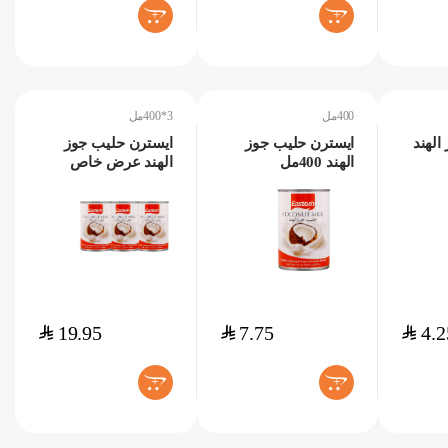
+
+
400مل
3*400مل
الهند
ايسترن حليب جوز
ايسترن حليب جوز
الهند 400مل
الهند عرض خاص
3*400مل
$
19.95
$
7.75
$
4.2
+
+