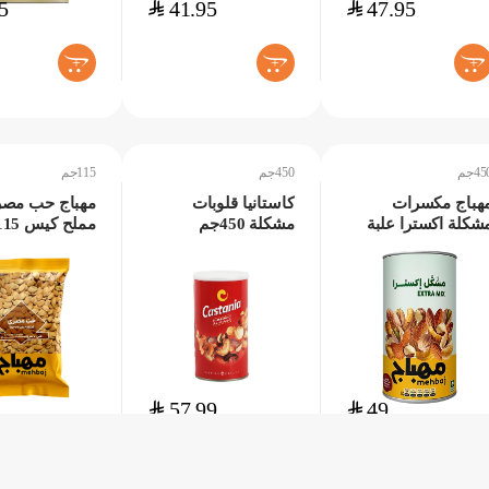
5
$
41.95
$
47.95
+
+
+
45جم
450جم
115جم
هباج مكسرات
كاستانيا قلوبات
مهباج حب مص
شكلة اكسترا علبة
مشكلة 450جم
مملح كيس 115جم
45جم
$
57.99
$
49
+
+
+