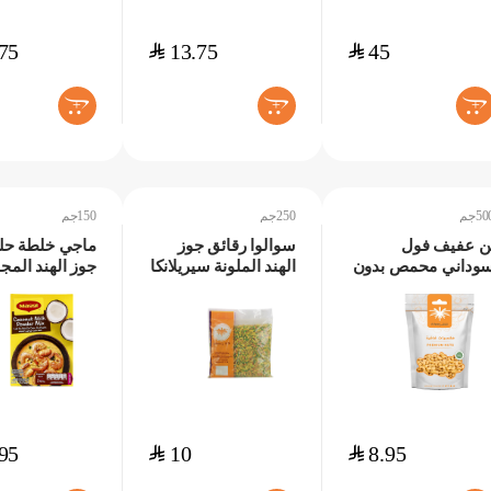
75
$
13.75
$
45
+
+
+
50جم
250جم
150جم
ن عفيف فول
سوالوا رقائق جوز
ماجي خلطة حل
وداني محمص بدون
الهند الملونة سيريلانكا
جوز الهند الم
لح صيني 500جم
250جم
150جم
95
$
10
$
8.95