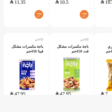
$
11.35
$
10.5
$
10.
+
+
450جم
450جم
ري
باجة مكسرات مشكل
باجة مكسرات مشكل
فت 450جم
فيتا 450جم
$
47.95
$
47.95
$
7
+
+