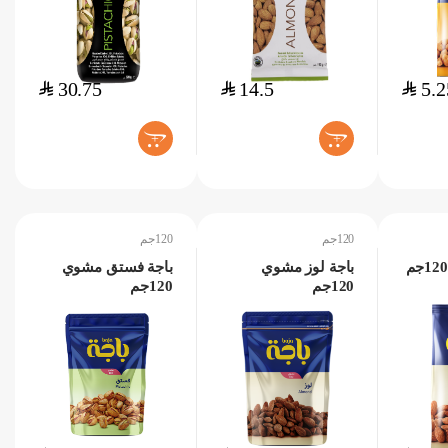
$
30.75
$
14.5
$
5.2
+
+
120جم
120جم
باجة لوز مشوي
باجة فستق مشوي
120جم
120جم