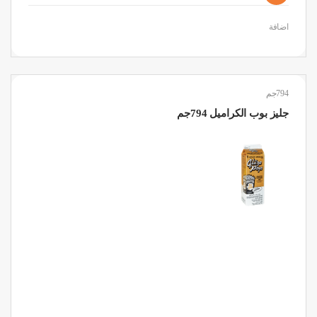
اضافة
794جم
جليز بوب الكراميل 794جم