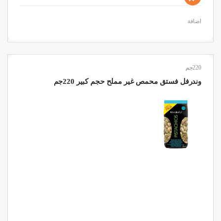
اضافة
220جم
وندرفل فستق محمص غير مملح حجم كبير 220جم