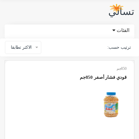
تسالي
الفئات
ترتيب حسب:
الاكثر تطابقا
850جم
قودي فشار أصفر 850جم