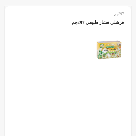
297جم
فرشلي فشار طبيعي 297جم