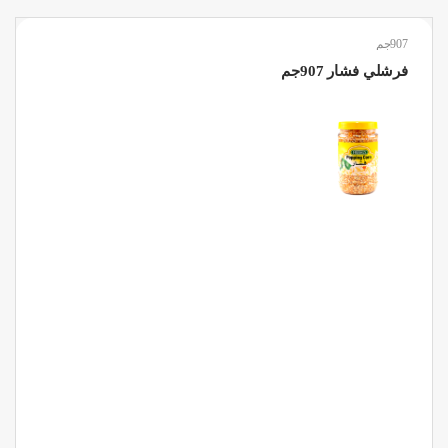
907جم
فرشلي فشار 907جم