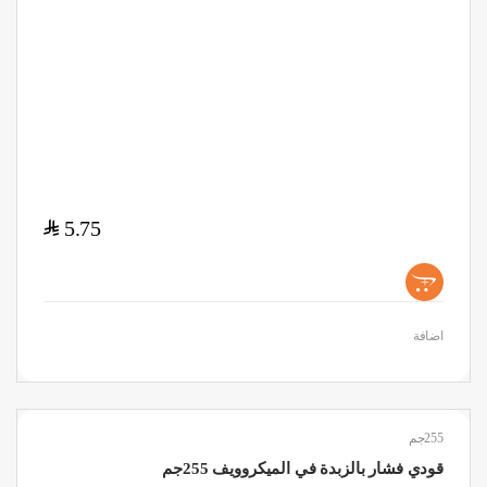
$
5.75
+
اضافة
255جم
قودي فشار بالزبدة في الميكروويف 255جم