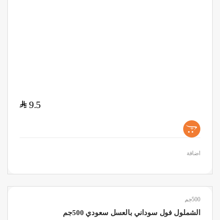
$
9.5
+
اضافة
500جم
الشملول فول سوداني بالعسل سعودي 500جم