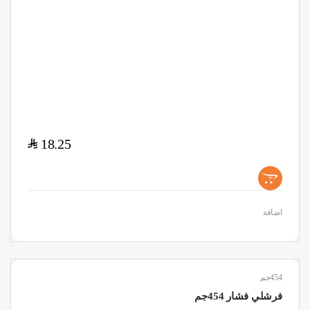
$
18.25
+
اضافة
454جم
فرشلي فشار 454جم