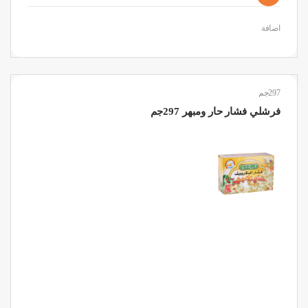
اضافة
297جم
فرشلي فشار حار ومبهر 297جم