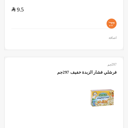
$
9.5
+
اضافة
297جم
فرشلي فشار الزبدة خفيف 297جم