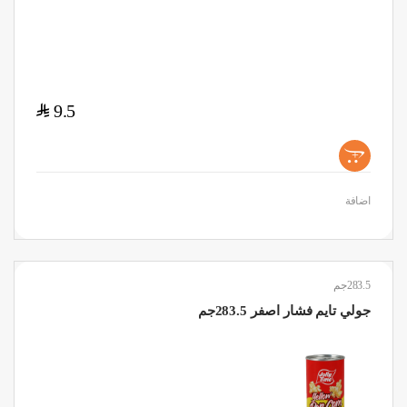
$
9.5
+
اضافة
283.5جم
جولي تايم فشار اصفر 283.5جم