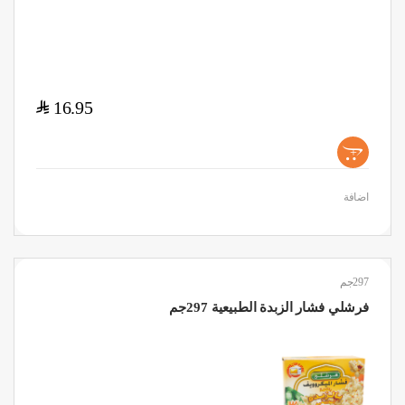
$
16.95
+
اضافة
297جم
فرشلي فشار الزبدة الطبيعية 297جم