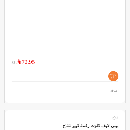
$
72.95
88
+
اضافة
44'ح
بيبي لايف كلوت رقم4 كبير 44'ح