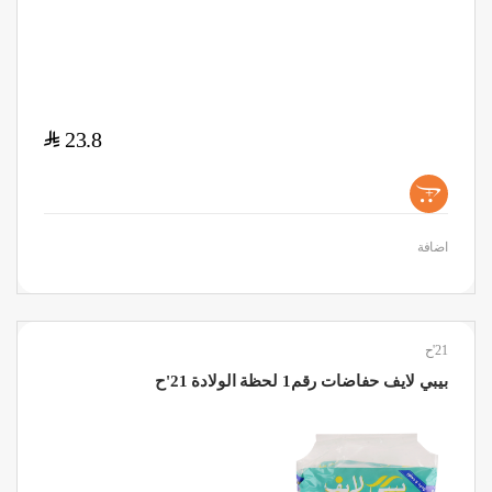
$
23.8
+
اضافة
21'ح
بيبي لايف حفاضات رقم1 لحظة الولادة 21'ح