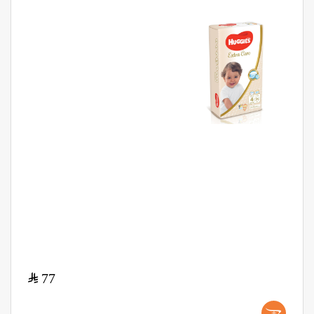
$
77
+