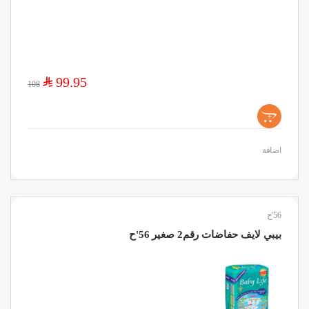
$
99.95
108
+
اضافة
56'ح
بيبي لايف حفاضات رقم2 صغير 56'ح