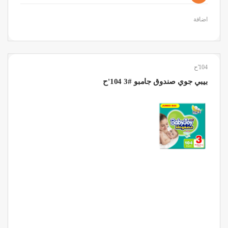
اضافة
104'ح
بيبي جوي صندوق جامبو #3 104'ح