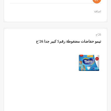
اضافة
26'ح
تيمو حفاضات مضغوطة رقم5 كبير جدا 26'ح