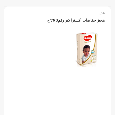
76'ح
هجيز حفاضات اكسترا كير رقم3 76'ح