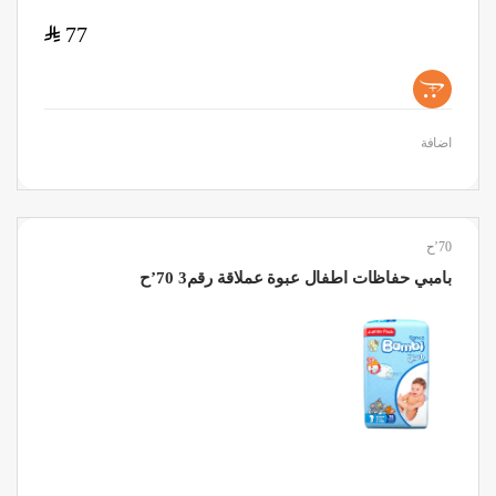
$
77
+
اضافة
70’ح
بامبي حفاظات اطفال عبوة عملاقة رقم3 70’ح