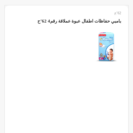
62’ح
بامبي حفاظات اطفال عبوة عملاقة رقم4 62’ح