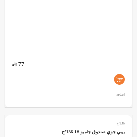
$
77
+
اضافة
136'ح
بيبي جوي صندوق جامبو #1 136'ح