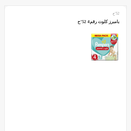
52’ح
بامبرز كلوت رقم4 52’ح