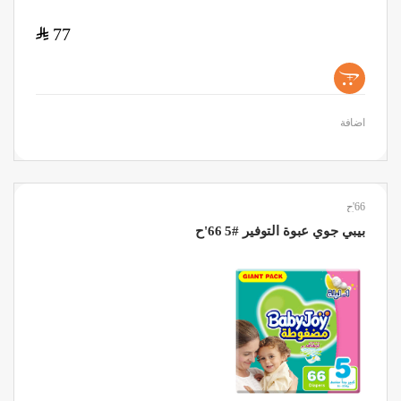
$
77
+
اضافة
66'ح
بيبي جوي عبوة التوفير #5 66'ح