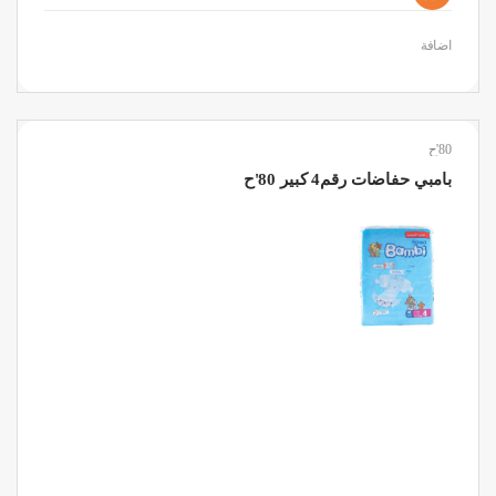
اضافة
80'ح
بامبي حفاضات رقم4 كبير 80'ح