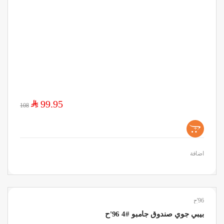
$
99.95
108
+
اضافة
96'ح
بيبي جوي صندوق جامبو #4 96'ح