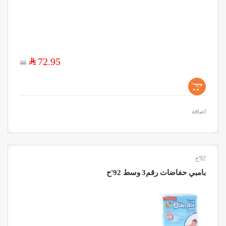
$
72.95
88
+
اضافة
92'ح
بامبي حفاضات رقم3 وسط 92'ح