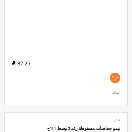
$
87.25
+
اضافة
34'ح
تيمو حفاضات مضغوطة رقم3 وسط 34'ح