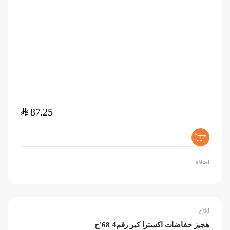
$
87.25
+
اضافة
68'ح
هجيز حفاضات اكسترا كير رقم4 68'ح