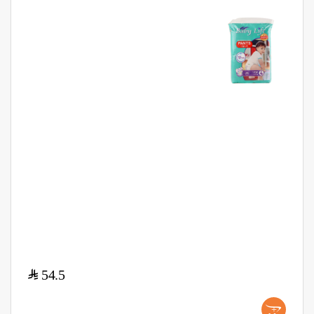
$
54.5
+