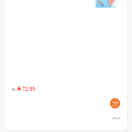
$
72.95
88
+
اضافة