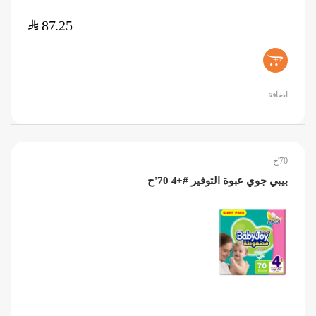
$
87.25
+
اضافة
70'ح
بيبي جوي عبوة التوفير #+4 70'ح