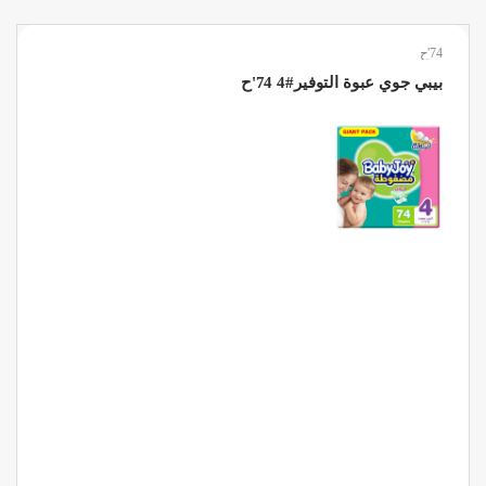
74'ح
بيبي جوي عبوة التوفير#4 74'ح