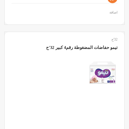
اضافة
32'ح
تيمو حفاضات المضغوطة رقم4 كبير 32'ح