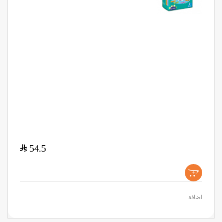
$
54.5
+
اضافة