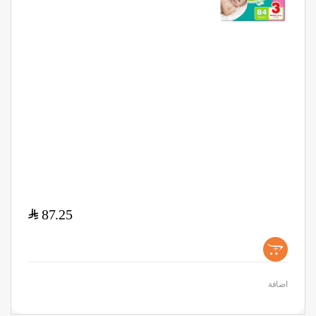
$
87.25
+
اضافة