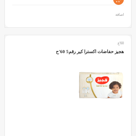
اضافة
60'ح
هجيز حفاضات اكسترا كير رقم5 60'ح