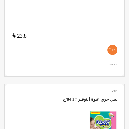
$
23.8
+
اضافة
84'ح
بيبي جوي عبوة التوفير #3 84'ح