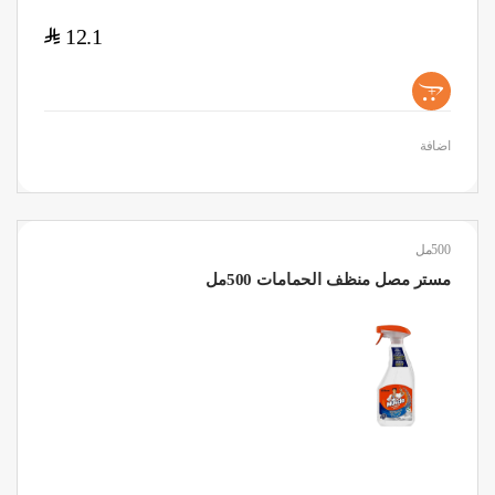
$
12.1
+
اضافة
500مل
مستر مصل منظف الحمامات 500مل