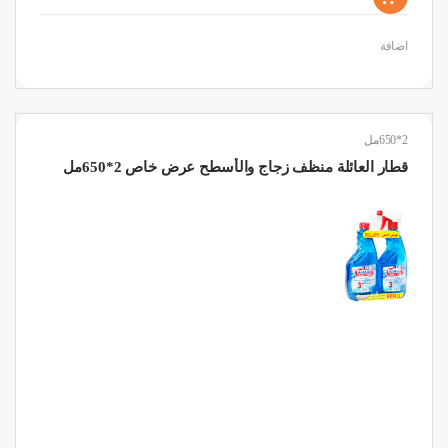
اضافة
2*650مل
قطار العائلة منظف زجاج والأسطح عرض خاص 2*650مل