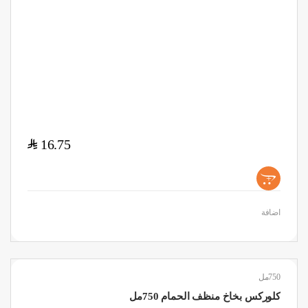
$
16.75
+
اضافة
750مل
كلوركس بخاخ منظف الحمام 750مل