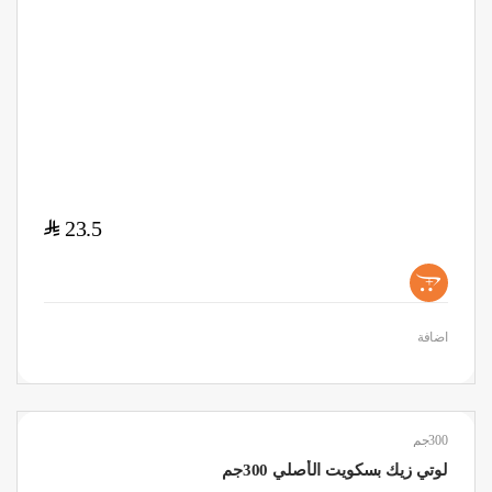
$
23.5
+
اضافة
300جم
لوتي زيك بسكويت الأصلي 300جم