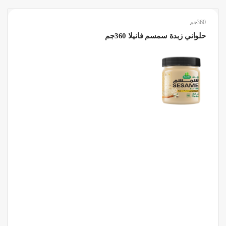
360جم
حلواني زبدة سمسم فانيلا 360جم