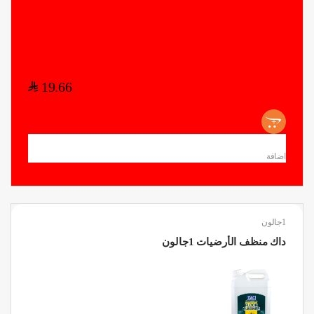
$
19.66
+
اضافة
1جالون
داك منظف الأرضيات 1جالون