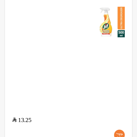
$
13.25
+