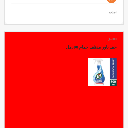
اضافة
500مل
جف باور منظف حمام 500مل