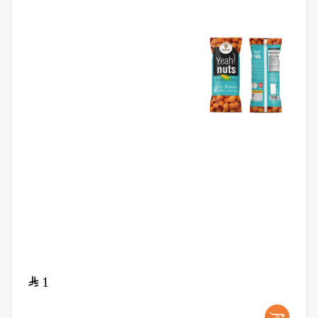
$
1
+