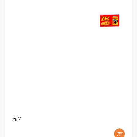
$
7
+