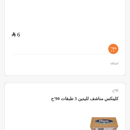
$
6
+
اضافة
90'ح
كلينكس مناشف لليدين 3 طبقات 90'ح