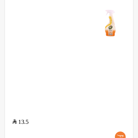
$
13.5
+