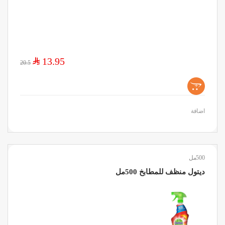
$
13.95
20.5
+
اضافة
500مل
ديتول منظف للمطابخ 500مل