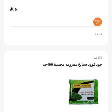
$
6
+
اضافة
400جم
جود فوود سبانخ مفرومه مجمدة 400جم