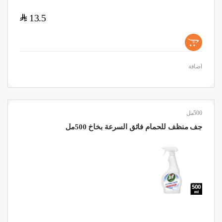
$
13.5
+
اضافة
500مل
جف منظف للحمام فائق السرعة بخاخ 500مل