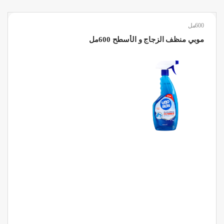
600مل
موبي منظف الزجاج و الأسطح 600مل