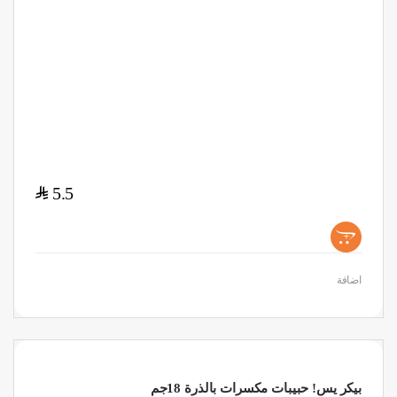
$
5.5
+
اضافة
بيكر يس! حبيبات مكسرات بالذرة 18جم