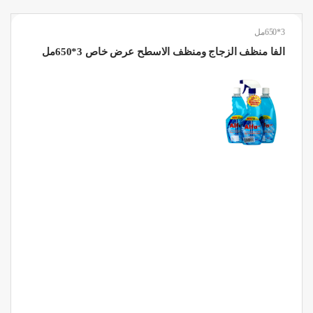
3*650مل
الفا منظف الزجاج ومنظف الاسطح عرض خاص 3*650مل