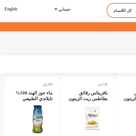
English
حسابي
كل الأقسام
140جم
300مل
بافريتاس رقائق
ماء جوز الهند 100%
زيتون
بطاطس زيت الزيتون
تايلاندي الطبيعي
وملح 140جم
300مل