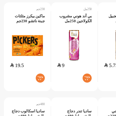
250مل
230جم
جبيل
بي آند هوني مشروب
ماكين بيكرز مثلثات
الكولاجين 250مل
جبنة ناتشو 230جم
$
19.5
$
9
$
5.7
+
+
480جم
ني
ساديا تندر دجاج
ساديا اسكالوب دجاج