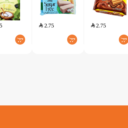
5
$
2.75
$
2.75
+
+
+