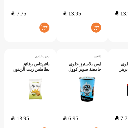
$
7.75
$
13.95
$
13.
+
+
48جم
بحر140جم
لوى
ايس بلاسترز حلوى
بافريتاس رقائق
ريتز
حامضة سوبر كوول
بطاطس زيت الزيتون
48جم
ملح بحر140جم
$
13.95
$
6.95
$
7.7