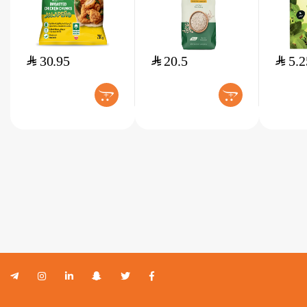
$
30.95
$
20.5
$
5.2
+
+