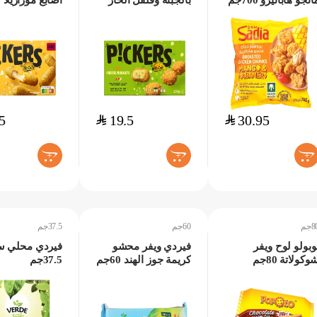
انجو هابانيرو 700جم
بالجبنة وفلفل الحار
أصابع موزاريلا 230جم
230جم
5
$
19.5
$
30.95
+
+
+
جم
60جم
37.5جم
وبولو لوح ويفر
فيردي ويفر محشو
فيردي محلي ست
وكولاتة 80جم
كريمة جوز الهند 60جم
37.5جم