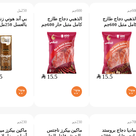
60جم
600جم
250مل
لذهبي دجاج طازج
الذهبي دجاج طازج
بي آند هوني زن
امل متبل 600جم
كامل متبل حار 600جم
بالعسل 250مل
5
$
15.5
$
15.5
+
+
+
70جم
230جم
230جم
اديا دجاج بروستد
ماكين بيكرز ناجتس
ماكين بيكرز مي