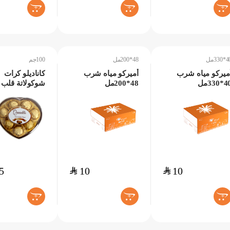
+
+
+
330مل
48*200مل
100جم
ميركو مياه شرب
أميركو مياه شرب
كاناديلو كرات
*330مل
48*200مل
شوكولاتة قلب 100جم
5
$
10
$
10
+
+
+