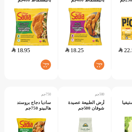
بالبقسماط 480جم
بالبقسماط 480جم
$
18.95
$
18.25
$
22.
+
+
500جم
750جم
يفيا
أرض الطبيعة عصيدة
ساديا دجاج بروستد
شوفان 500جم
هالبينو 750جم