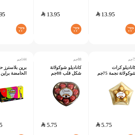
95
$
13.95
$
13.95
+
+
+
جم
88جم
144جم
اناديلو كرات
كاناديلو شوكولاتة
برين بلاسترز ح
وكولاتة نجمة 75جم
شكل قلب 88جم
الحامضة براين ب
144جم
5
$
5.75
$
5.75