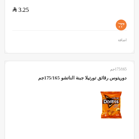
$
3.25
+
اضافة
175/165جم
دوريتوس رقائق تورتيلا جبنة الناتشو 175/165جم