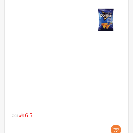
$
6.5
7.95
+