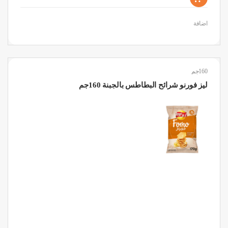
اضافة
160جم
ليز فورنو شرائح البطاطس بالجبنة 160جم