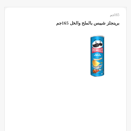
165جم
برينجلز شيبس بالملح والخل 165جم