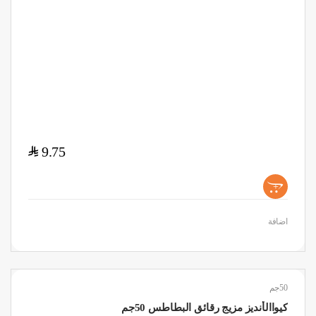
$
9.75
+
اضافة
50جم
كيواالأنديز مزيج رقائق البطاطس 50جم