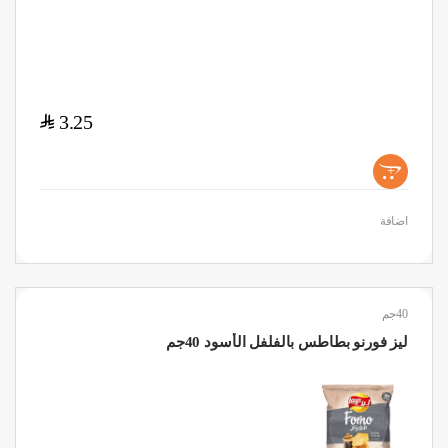
$
3.25
+
اضافة
40جم
ليز فورنو بطاطس بالفلفل الأسود 40جم