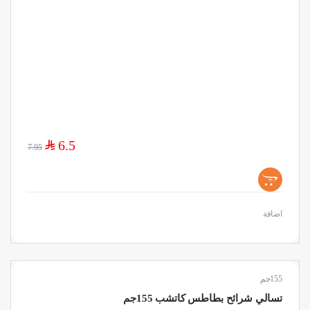
$
6.5
7.95
+
اضافة
155جم
تسالي شرائح بطاطس كاتشب 155جم