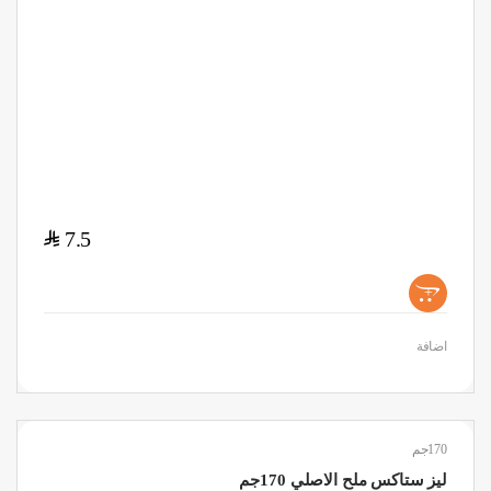
$
7.5
+
اضافة
170جم
ليز ستاكس ملح الاصلي 170جم