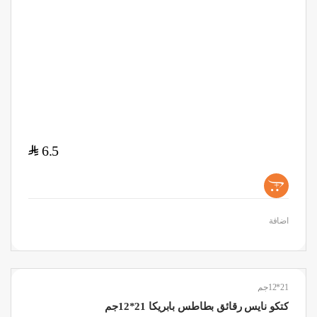
$
6.5
+
اضافة
21*12جم
كتكو نايس رقائق بطاطس بابريكا 21*12جم