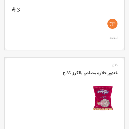
$
3
+
اضافة
35'ح
غندور حلاوة مصاص بالكرز 35'ح