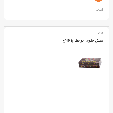
اضافة
40'ح
متش حلوى ابو نظارة 40'ح