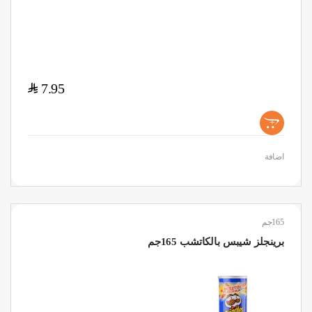
$
7.95
+
اضافة
165جم
برينجلز شيبس بالكاتشب 165جم