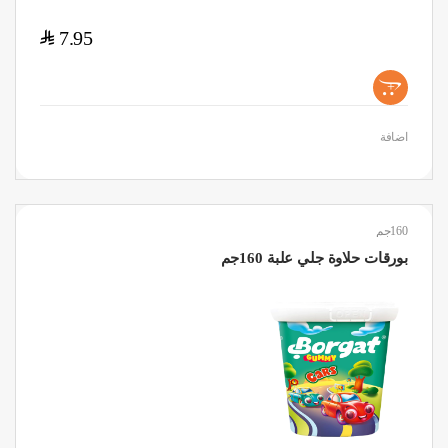
$
7.95
+
اضافة
160جم
بورقات حلاوة جلي علبة 160جم