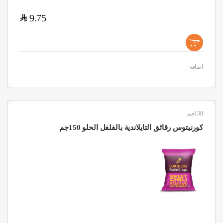
$
9.75
+
اضافة
150جم
كورنيتوس رقائق التايلاندية بالفلفل الحلو 150جم