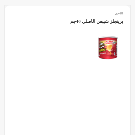
40جم
برينجلز شيبس الأصلي 40جم