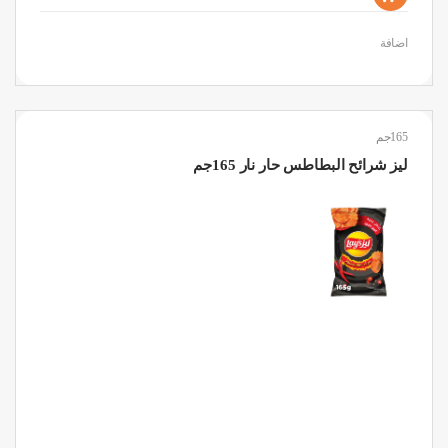
اضافة
165جم
ليز شرائح البطاطس حار نار 165جم