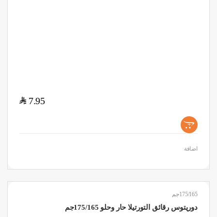
$
7.95
+
اضافة
175/165جم
دوريتوس رقائق التورتيلا حار وحلو 175/165جم