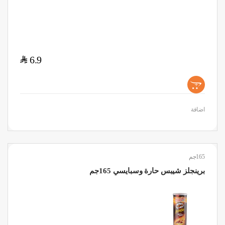
$
6.9
+
اضافة
165جم
برينجلز شيبس حارة وسبايسي 165جم