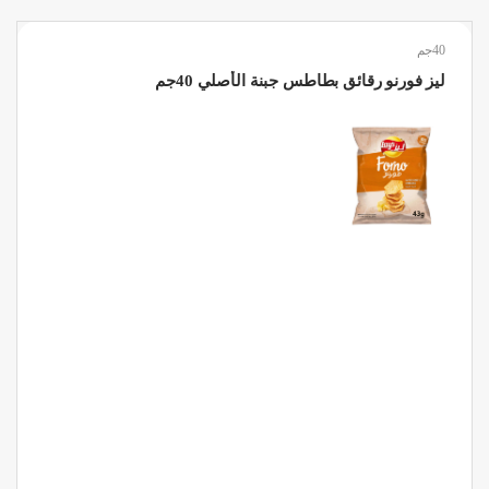
40جم
ليز فورنو رقائق بطاطس جبنة الأصلي 40جم