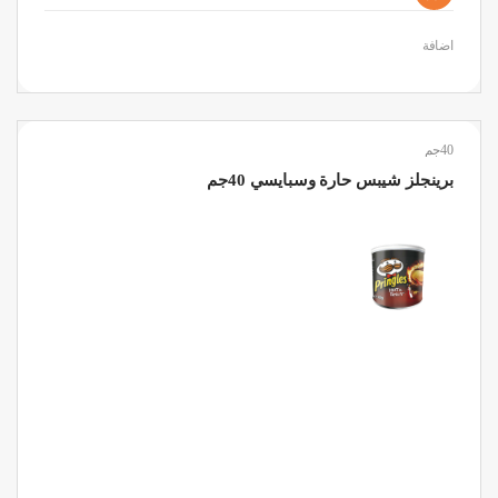
اضافة
40جم
برينجلز شيبس حارة وسبايسي 40جم