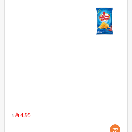
$
4.95
6
+