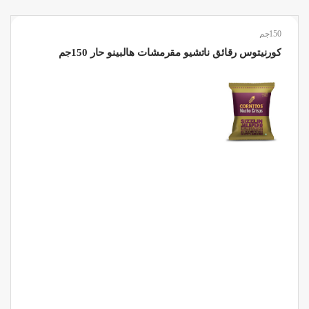
150جم
كورنيتوس رقائق ناتشيو مقرمشات هالبينو حار 150جم