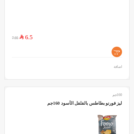
$
6.5
7.95
+
اضافة
160جم
ليز فورنو بطاطس بالفلفل الأسود 160جم