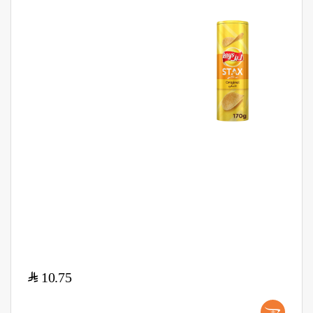
$
10.75
+