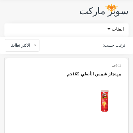
سوبر ماركت
الفئات
ترتيب حسب:
الاكثر تطابقا
165جم
برينجلز شيبس الأصلي 165جم