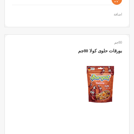
اضافة
80جم
بورقات حلوى كولا 80جم