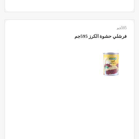
595جم
فرشلي حشوة الكرز 595جم