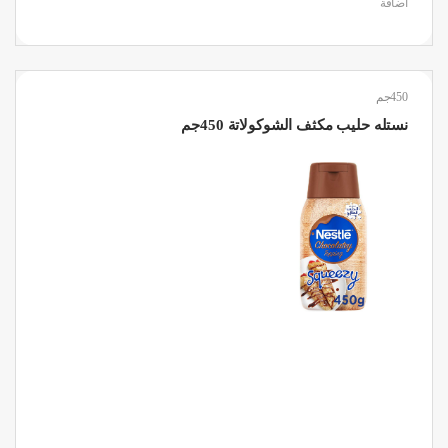
اضافة
450جم
نستله حليب مكثف الشوكولاتة 450جم