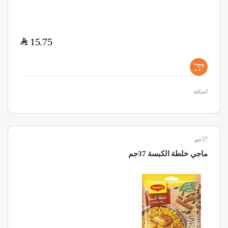
$
15.75
+
اضافة
37جم
ماجي خلطة الكبسة 37جم