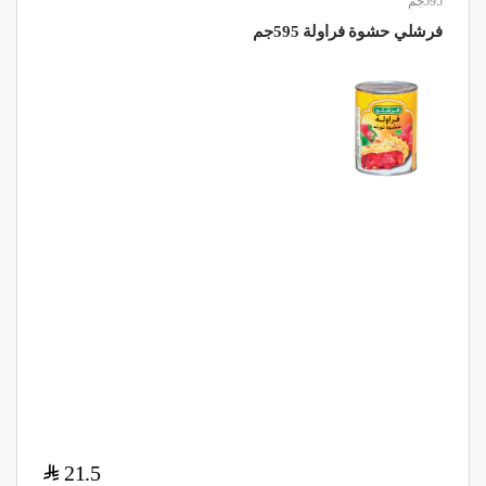
595جم
فرشلي حشوة فراولة 595جم
$
21.5