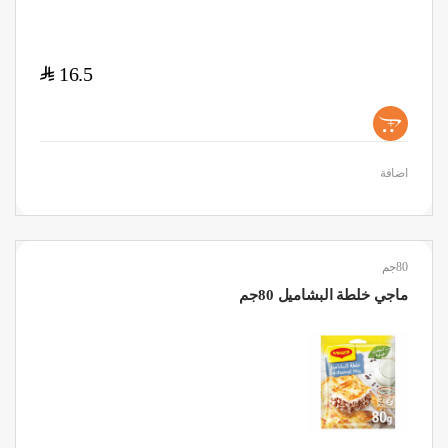
$
16.5
+
اضافة
80جم
ماجي خلطة البشاميل 80جم