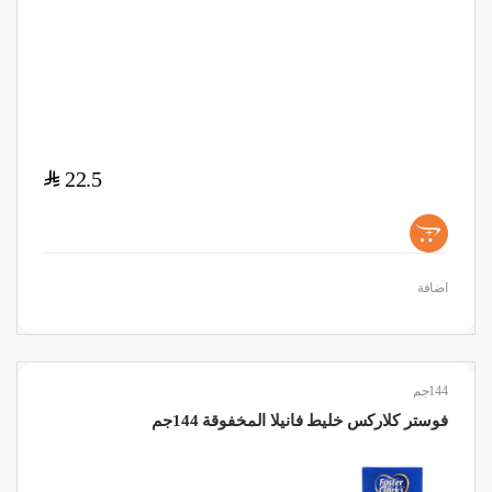
$
22.5
+
اضافة
144جم
فوستر كلاركس خليط فانيلا المخفوقة 144جم