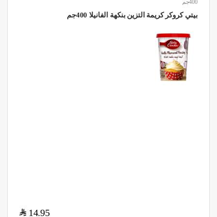
400جم
بيتي كروكر كريمة التزين بنكهة الفانيلا 400جم
$
14.95