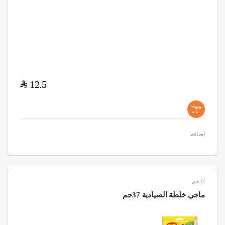
$
12.5
+
اضافة
37جم
ماجي خلطة الصيادية 37جم