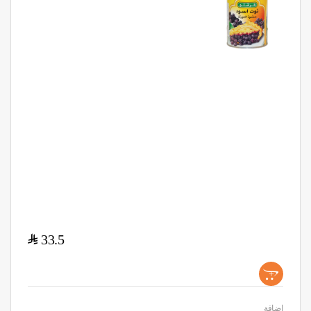
$
33.5
+
اضافة