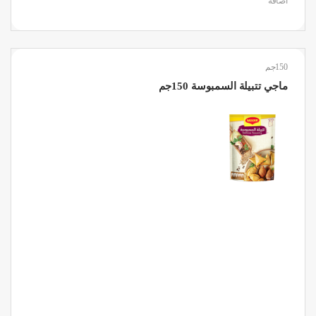
اضافة
150جم
ماجي تتبيلة السمبوسة 150جم