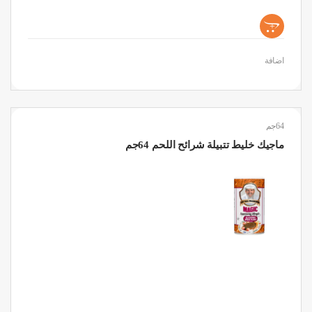
+
اضافة
64جم
ماجيك خليط تتبيلة شرائح اللحم 64جم