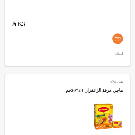
$
6.3
+
اضافة
شده x24
ماجي مرقة الزعفران 24*20جم