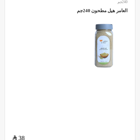
240جم
العامر هيل مطحون 240جم
$
38