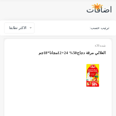
اضافات
ترتيب حسب:
الاكثر تطابقا
شده x36
العلالي مرقة دجاج50% 24+12مجانا*18جم