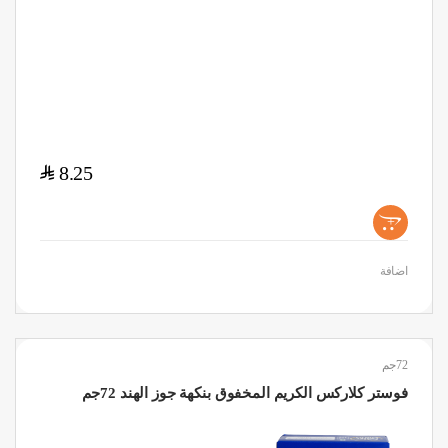
$
8.25
+
اضافة
72جم
فوستر كلاركس الكريم المخفوق بنكهة جوز الهند 72جم