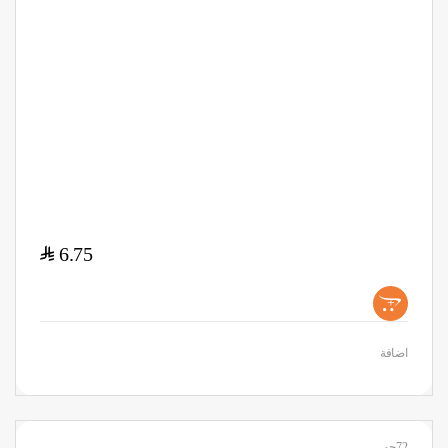
$
6.75
+
اضافة
72جم