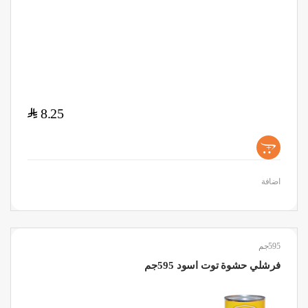
$
8.25
+
اضافة
595جم
فرشلي حشوة توت اسود 595جم