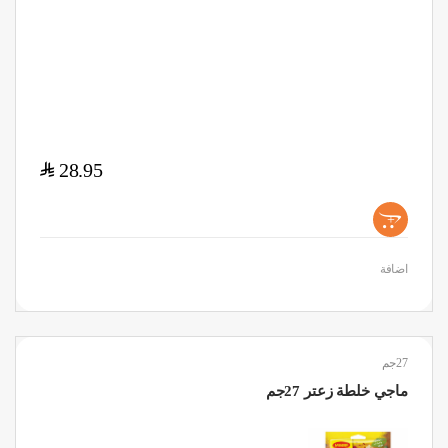
$
28.95
+
اضافة
27جم
ماجي خلطة زعتر 27جم