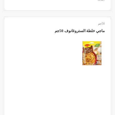
50جم
ماجي خلطة الستروغانوف 50جم