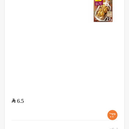
$
6.5
+