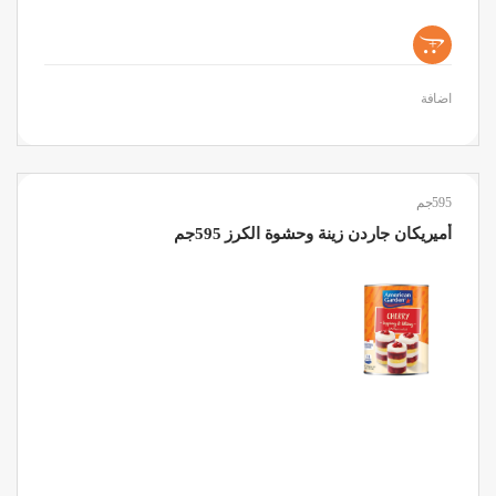
+
اضافة
595جم
أميريكان جاردن زينة وحشوة الكرز 595جم