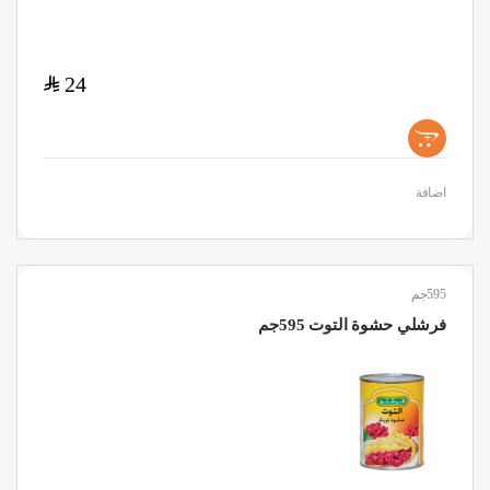
$
24
+
اضافة
595جم
فرشلي حشوة التوت 595جم