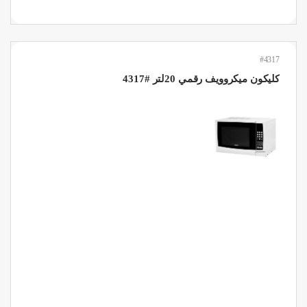
#4317
كليكون ميكروويف رقمي 20لتر #4317