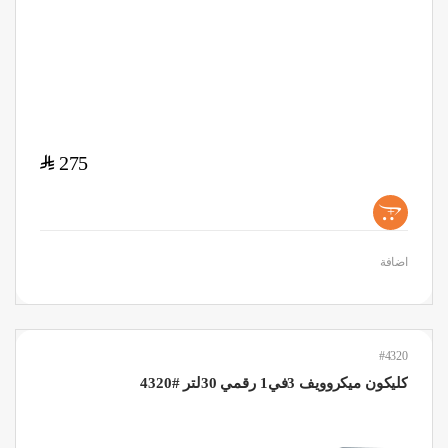
$
275
+
اضافة
#4320
كليكون ميكروويف 3في1 رقمي 30لتر #4320