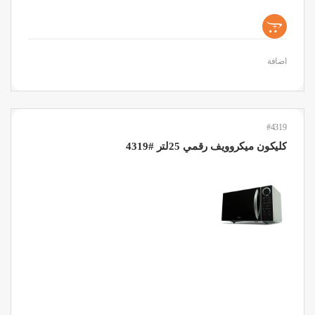
+
اضافة
#4319
كليكون ميكروويف رقمي 25لتر #4319