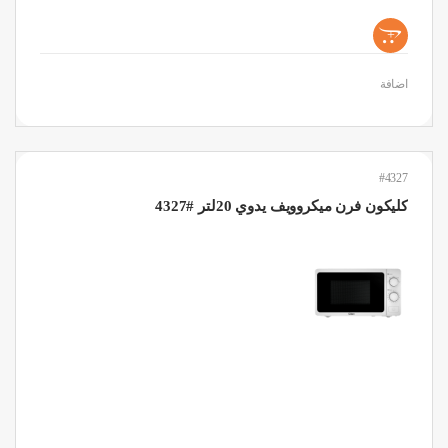
+
اضافة
#4327
كليكون فرن ميكروويف يدوي 20لتر #4327