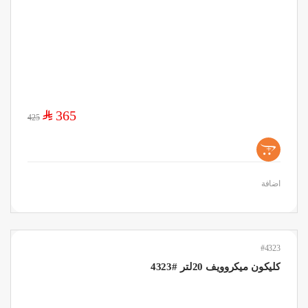
$
365
425
+
اضافة
#4323
كليكون ميكروويف 20لتر #4323