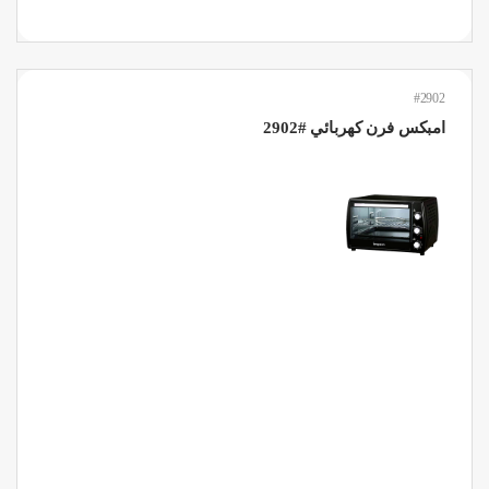
#2902
امبكس فرن كهربائي #2902