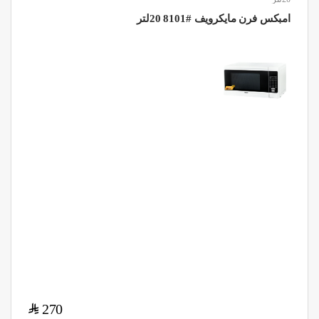
امبكس فرن مايكرويف #8101 20لتر
$
270