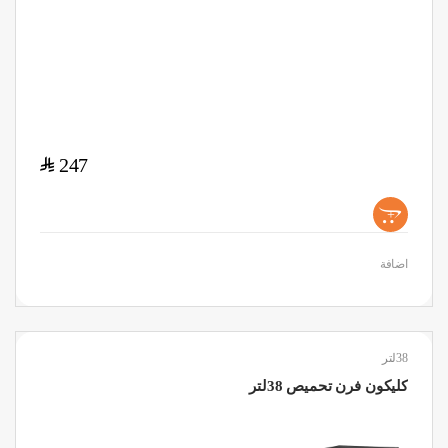
$
247
+
اضافة
38لتر
كليكون فرن تحميص 38لتر