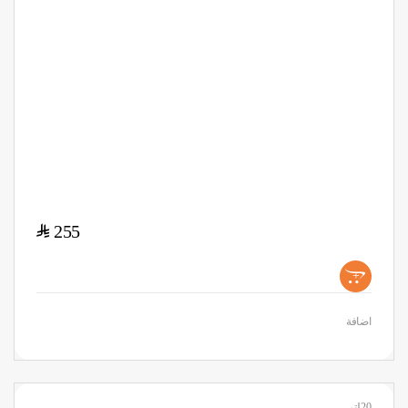
$
255
+
اضافة
20لتر