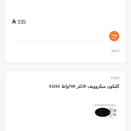
$
335
+
اضافة
#4326
كليكون ميكروويف 20لتر 700واط #4326