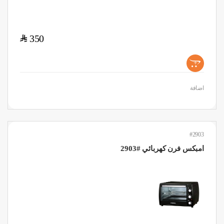
$
350
+
اضافة
#2903
امبكس فرن كهربائي #2903