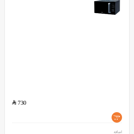
$
730
+
اضافة