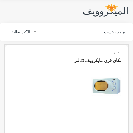
الميكروويف
ترتيب حسب:
الاكثر تطابقا
23لتر
نكاي فرن مايكرويف 23لتر