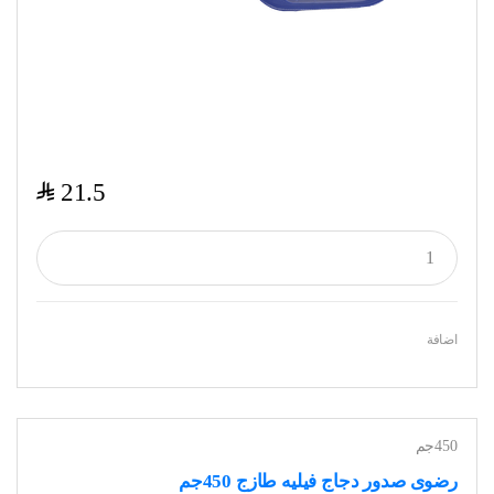
$
21.5
اضافة
450جم
رضوى صدور دجاج فيليه طازج 450جم