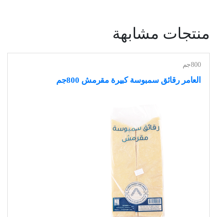
منتجات مشابهة
800جم
العامر رقائق سمبوسة كبيرة مقرمش 800جم