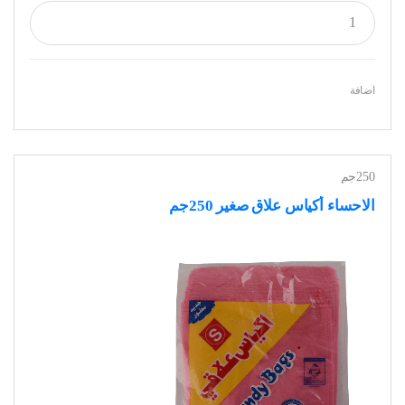
اضافة
250جم
الاحساء أكياس علاق صغير 250جم