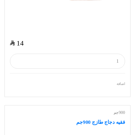
$
14
اضافة
900جم
فقيه دجاج طازج 900جم