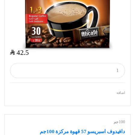
$
42.5
اضافة
100جم
دافيدوف اسبريسو 57 قهوة مركزة 100جم