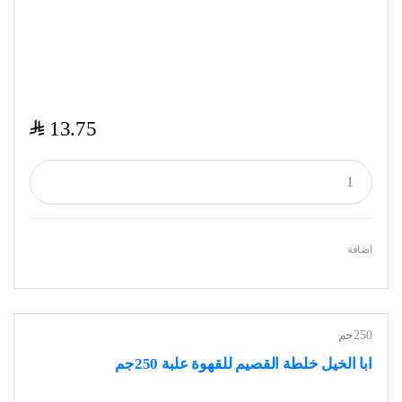
$
13.75
اضافة
250جم
ابا الخيل خلطة القصيم للقهوة علبة 250جم