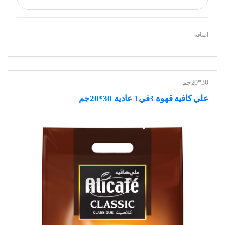
اضافة
30*20جم
علي كافية قهوة 3في1 عادية 30*20جم