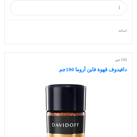
اضافة
100جم
دافيدوف قهوة فاين أروما 100جم