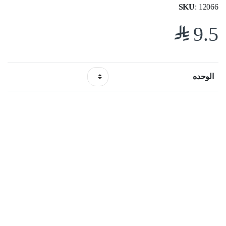
SKU
: 12066
$
9.5
الوحده