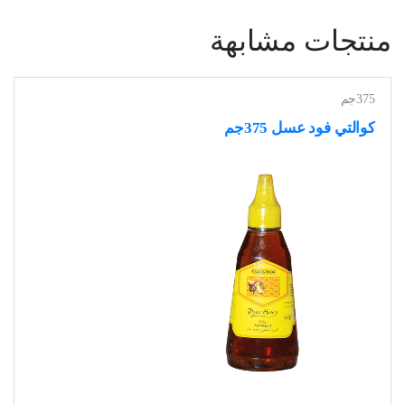
منتجات مشابهة
375جم
كوالتي فود عسل 375جم