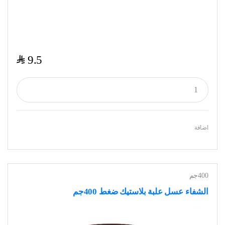
$
9.5
اضافة
400جم
الشفاء عسل علبة بلاستيك ضغط 400جم