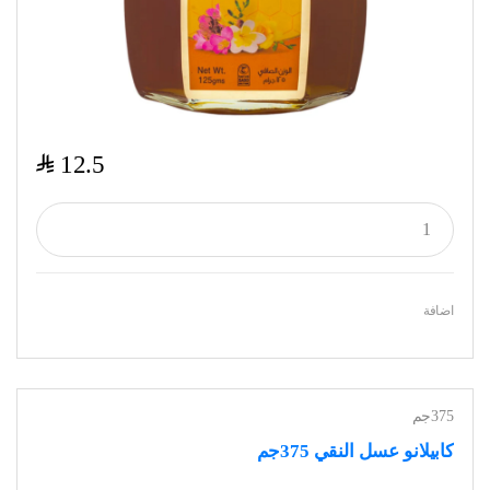
$
12.5
اضافة
375جم
كابيلانو عسل النقي 375جم