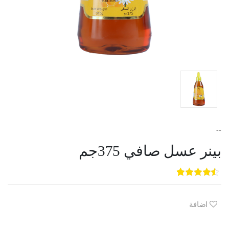
--
بينر عسل صافي 375جم
5
3
out of
5
based on
customer
اضافة
ratings