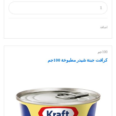
اضافة
100جم
كرافت جبنة شيدر مطبوخة 100جم