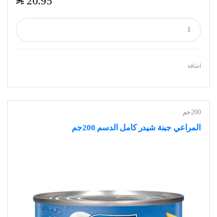
$
20.95
اضافة
200جم
المراعي جبنة شيدر كامل الدسم 200جم