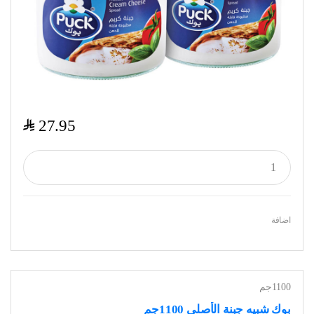
$
27.95
اضافة
1100جم
بوك شبيه جبنة الأصلي 1100جم