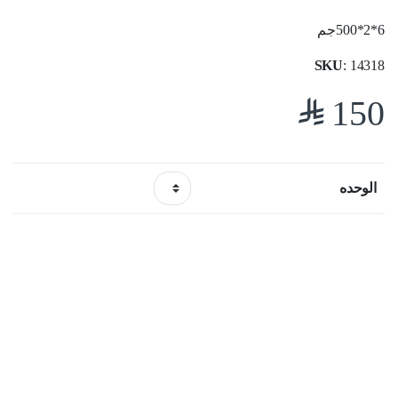
6*2*500جم
SKU
: 14318
$
150
الوحده