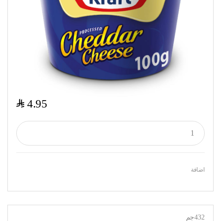
$
4.95
اضافة
432جم