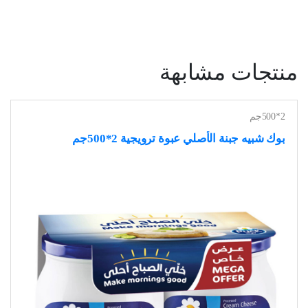
منتجات مشابهة
2*500جم
بوك شبيه جبنة الأصلي عبوة ترويجية 2*500جم