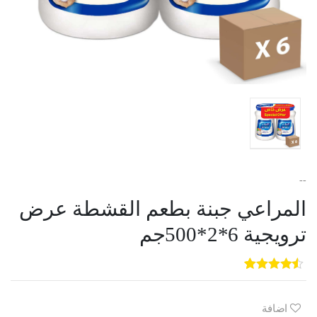
--
المراعي جبنة بطعم القشطة عرض
ترويجية 6*2*500جم
5
3
out of
5
based on
customer
اضافة
ratings