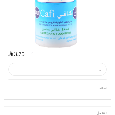
$
3.75
اضافة
340مل