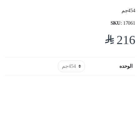
454جم
SKU
: 17061
$
216
الوحده