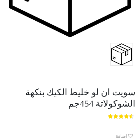
--
سويت ان لو خليط الكيك بنكهة
الشوكولاتة 454جم
5
3
out of
5
based on
customer
اضافة
ratings