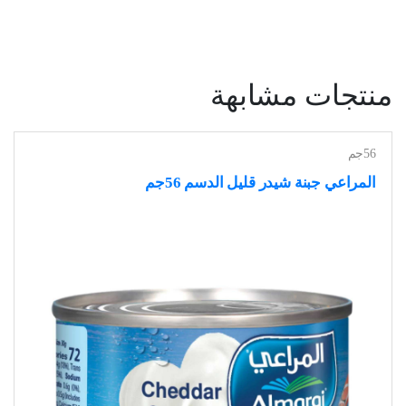
منتجات مشابهة
56جم
المراعي جبنة شيدر قليل الدسم 56جم