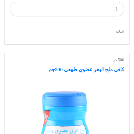
اضافة
500جم
كافي ملح البحر عضوي طبيعي 500جم