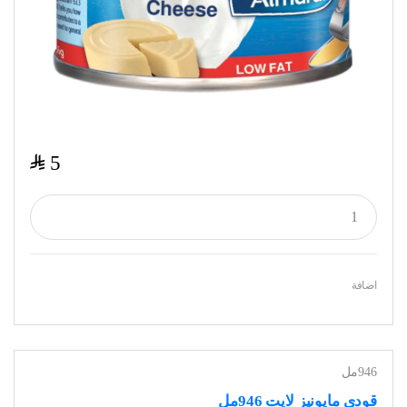
$
5
اضافة
946مل
قودي مايونيز لايت 946مل