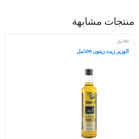
منتجات مشابهة
500مل
الوزير زيت زيتون 500مل