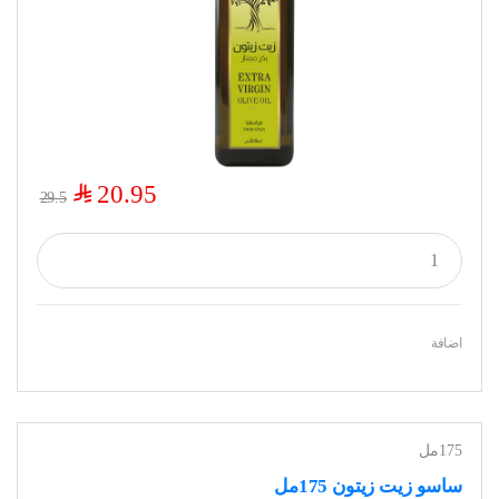
$
20.95
29.5
اضافة
175مل
ساسو زيت زيتون 175مل