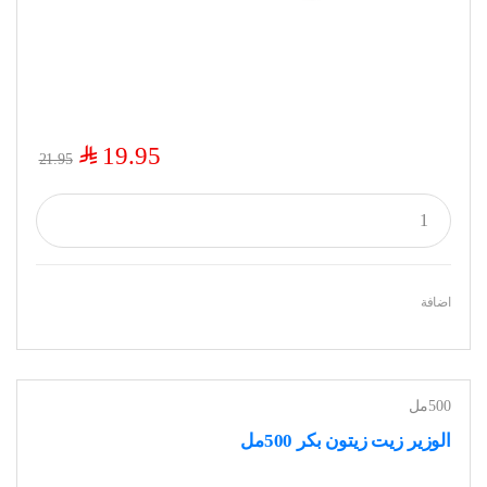
$
19.95
21.95
اضافة
500مل
الوزير زيت زيتون بكر 500مل