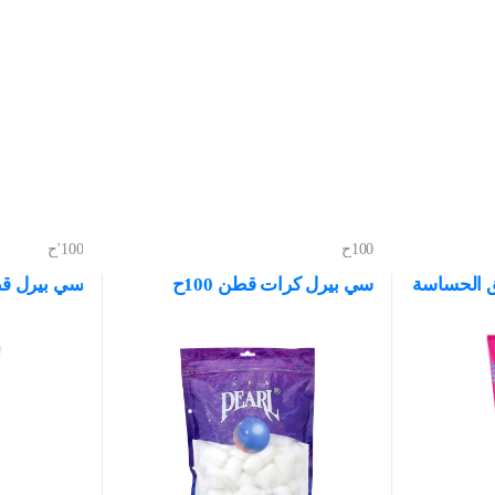
100ح
100'ح
 الحساسة
سي بيرل كرات قطن 100ح
سي بيرل قطن 0