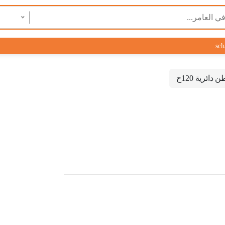
sch
ائرية 120ح