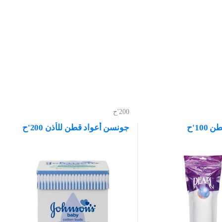
200'ح
10'ح
جونسن أعواد قطن للأذن 200'ح