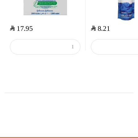
$
$
17.95
8.21
Top Rated Products