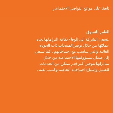
ل
و
ل
ا
ة
تابعنا على مواقع التواصل الاجتماعي
ص
أ
ك
ف
ت
ح
ع
و
ط
و
ا
و
ل
ل
ر
ا
ل
ن
ى
ا
ل
العامر للتسوق
ا
م
ا
م
ت
ب
.تسعى الشركة إلى الوفاء بكافة التزاماتها تجاه
ل
و
ل
ب
ه
ط
عملائها من خلال توفير المنتجات ذات الجودة
م
م
ا
ت
ي
ا
العالية والتي تتناسب مع احتياجاتهم ، كما تسعى
ح
ع
د
و
ع
ط
إلى ضمان مسؤوليتها الاجتماعية من خلال
ا
ا
ك
ا
ز
اً
س
مبادراتها بتوفير أكبر قدر ممكن من الخدمات
ل
ر
ر
ل
ي
للعميل وإشباع احتياجاته الخاصة وكسب ثقته .
ا
ع
م
و
ب
ع
ل
ن
و
ن
ل
ا
ا
م
ا
م
ة
ا
ت
ل
ش
ي
ن
س
ا
م
ر
ة
ا
ت
ل
ا
و
ب
د
ي
م
ع
ء
ب
ا
ي
ك