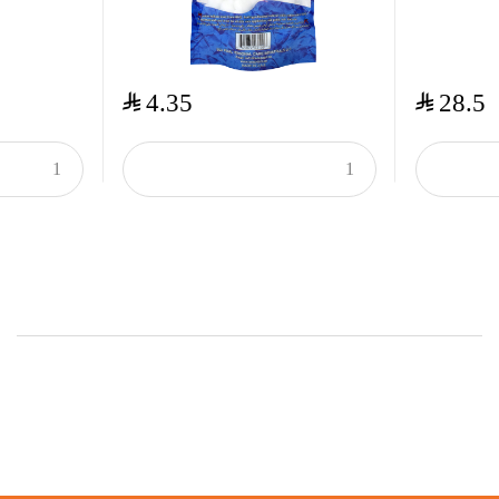
$
$
4.35
28.5
Onsale Products