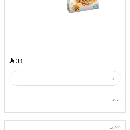
$
34
اضافة
200جم