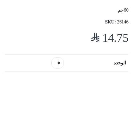
60جم
SKU
: 26146
$
14.75
الوحده