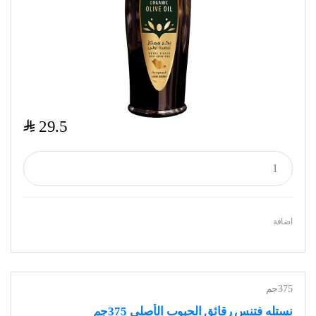
$
29.5
اضافة
375جم
نستله فتنس رقائق الحبوب الأصلي 375جم