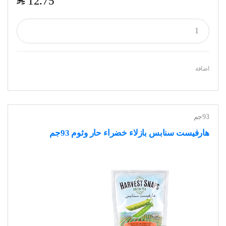
$
12.75
اضافة
93جم
هارفيست سنابس بازلاء خضراء حار وثوم 93جم