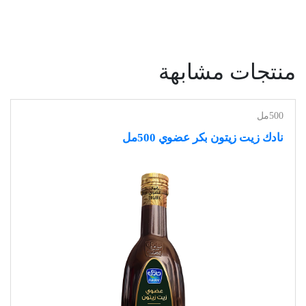
منتجات مشابهة
500مل
نادك زيت زيتون بكر عضوي 500مل