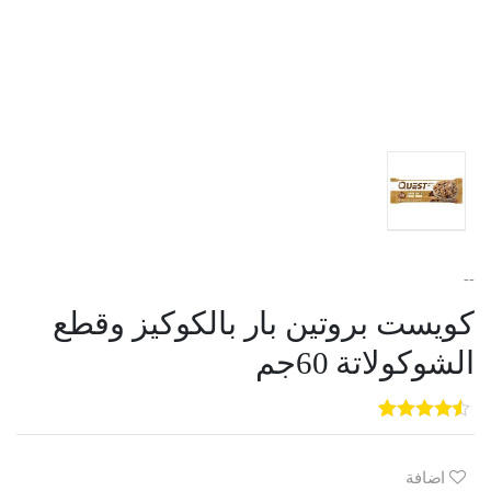
--
كويست بروتين بار بالكوكيز وقطع
الشوكولاتة 60جم
5
3
out of
5
based on
customer
اضافة
ratings