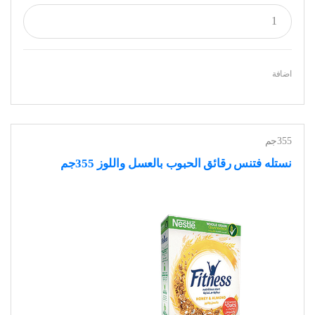
اضافة
355جم
نستله فتنس رقائق الحبوب بالعسل واللوز 355جم