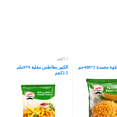
2.5كجم
ة مجمدة 2*400جم
الكبير بطاطس مقلية 9*9ملم
2.5كجم