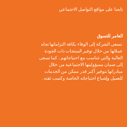
ل
و
ل
ا
ة
تابعنا على مواقع التواصل الاجتماعي
ص
أ
ك
ف
ت
ح
ع
و
ط
و
ا
و
ل
ل
ر
ا
ل
ن
ى
ا
ل
العامر للتسوق
ا
م
ا
م
ت
ب
.تسعى الشركة إلى الوفاء بكافة التزاماتها تجاه
ل
و
ل
ب
ه
ط
عملائها من خلال توفير المنتجات ذات الجودة
م
م
ا
ت
ي
ا
العالية والتي تتناسب مع احتياجاتهم ، كما تسعى
ح
ع
د
و
ع
ط
إلى ضمان مسؤوليتها الاجتماعية من خلال
ا
ا
ك
ا
ز
اً
س
مبادراتها بتوفير أكبر قدر ممكن من الخدمات
ل
ر
ر
ل
ي
للعميل وإشباع احتياجاته الخاصة وكسب ثقته .
ا
ع
م
و
ب
ع
ل
ن
و
ن
ل
ا
ا
م
ا
م
ة
ا
ت
ل
ش
ي
ن
س
ا
م
ر
ة
ا
ت
ل
ا
و
ب
د
ي
م
ع
ء
ب
ا
ي
ك