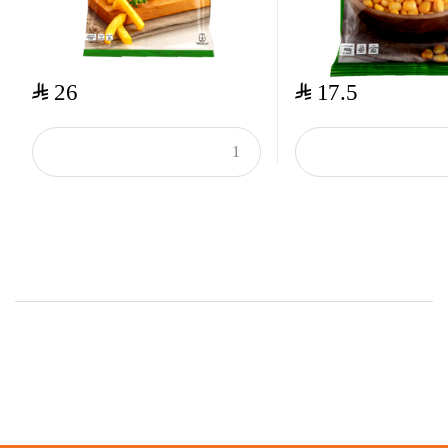
$
$
26
17.5
Top Rated Products