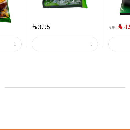
$
$
3.95
4.
5.95
Onsale Products