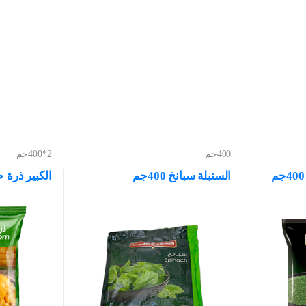
400جم
2*400جم
السنبلة سبانخ 400جم
الكبير ذرة حلو