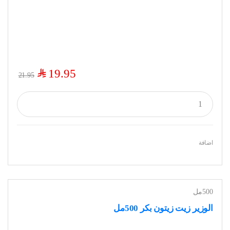
$
19.95
21.95
اضافة
500مل
الوزير زيت زيتون بكر 500مل