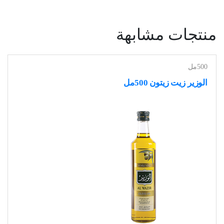
منتجات مشابهة
500مل
الوزير زيت زيتون 500مل