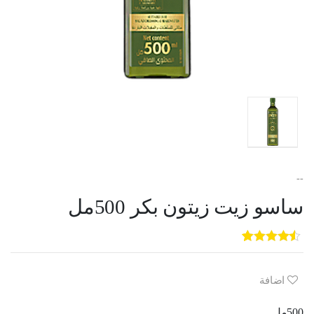
--
ساسو زيت زيتون بكر 500مل
5
3
out of
5
based on
customer
اضافة
ratings
500مل