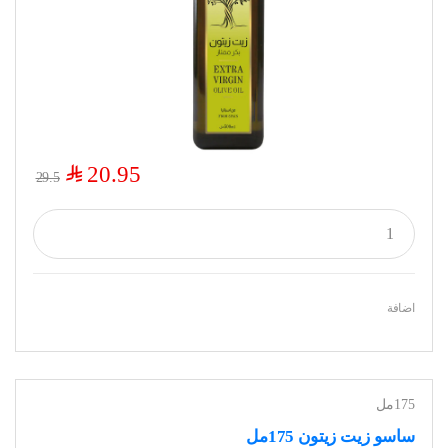
$
20.95
29.5
اضافة
175مل
ساسو زيت زيتون 175مل