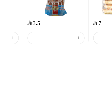
$
$
3.5
7
Onsale Products