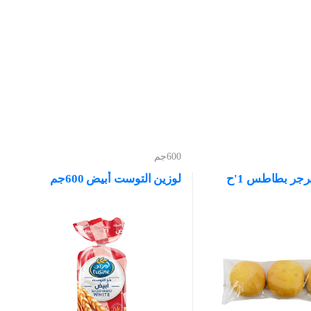
600جم
برجر بطاطس 1'ح
لوزين التوست أبيض 600جم