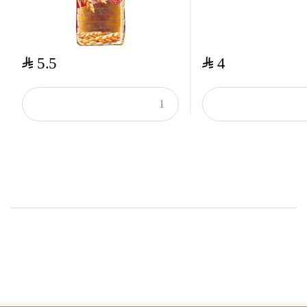
$
$
5.5
4
Top Rated Products