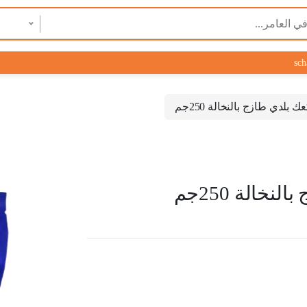
sch
بلدي طازج بالنخالة 250جم
الة 250جم