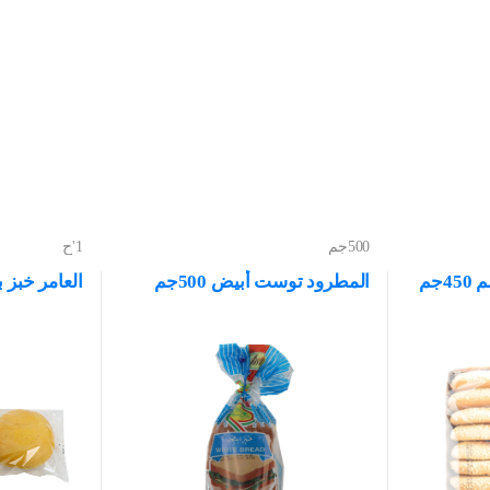
500جم
1'ح
جم
المطرود توست أبيض 500جم
العامر خبز 