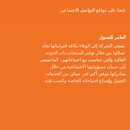
ل
و
ل
ا
ة
تابعنا على مواقع التواصل الاجتماعي
ص
أ
ك
ف
ت
ح
ع
و
ط
و
ا
و
ل
ل
ر
ا
ل
ن
ى
ا
ل
العامر للتسوق
ا
م
ا
م
ت
ب
.تسعى الشركة إلى الوفاء بكافة التزاماتها تجاه
ل
و
ل
ب
ه
ط
عملائها من خلال توفير المنتجات ذات الجودة
م
م
ا
ت
ي
ا
العالية والتي تتناسب مع احتياجاتهم ، كما تسعى
ح
ع
د
و
ع
ط
إلى ضمان مسؤوليتها الاجتماعية من خلال
ا
ا
ك
ا
ز
اً
س
مبادراتها بتوفير أكبر قدر ممكن من الخدمات
ل
ر
ر
ل
ي
للعميل وإشباع احتياجاته الخاصة وكسب ثقته .
ا
ع
م
و
ب
ع
ل
ن
و
ن
ل
ا
ا
م
ا
م
ة
ا
ت
ل
ش
ي
ن
س
ا
م
ر
ة
ا
ت
ل
ا
و
ب
د
ي
م
ع
ء
ب
ا
ي
ك