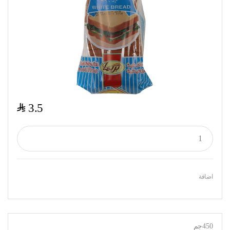
$
3.5
اضافة
450جم