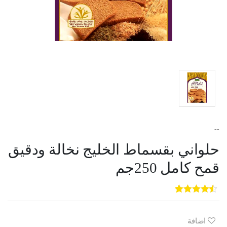
--
حلواني بقسماط الخليج نخالة ودقيق
قمح كامل 250جم
5
3
out of
5
based on
customer
اضافة
ratings