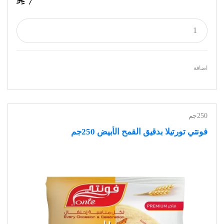
$
7
اضافة
250جم
فونتي تورتيلا بدقيق القمح الأبيض 250جم