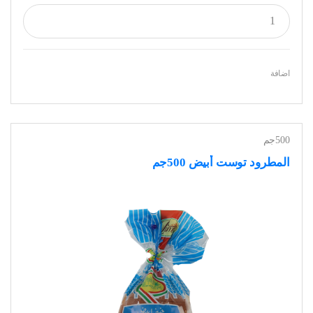
اضافة
500جم
المطرود توست أبيض 500جم