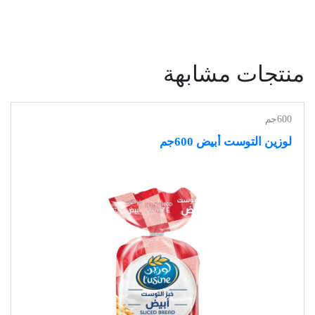
منتجات مشابهة
600جم
لوزين التوست أبيض 600جم