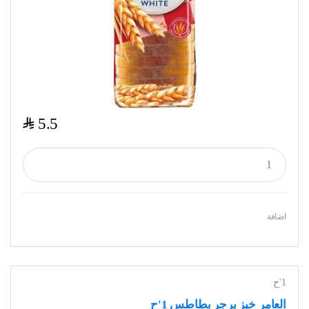
$
5.5
اضافة
1'ح
العامر خبز برجر بطاطس 1'ح