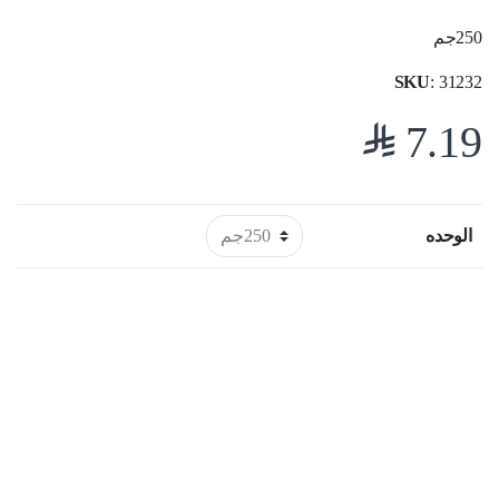
250جم
SKU
: 31232
$
7.19
الوحده