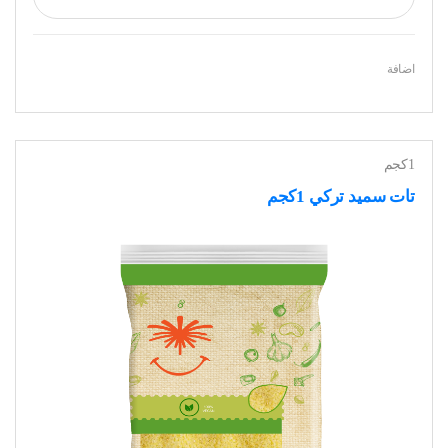
اضافة
1كجم
تات سميد تركي 1كجم