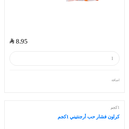
$
8.95
اضافة
1كجم
كراون فشار حب أرجنتيني 1كجم