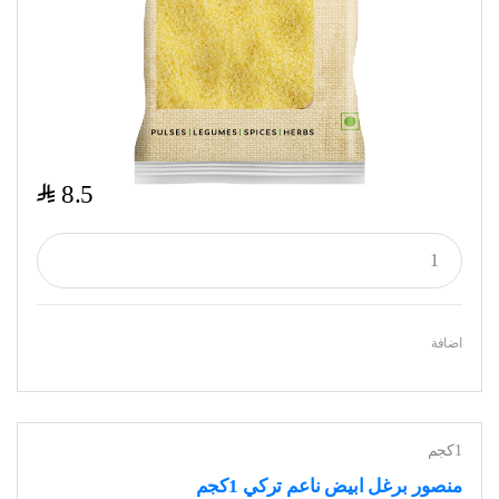
$
8.5
اضافة
1كجم
منصور برغل ابيض ناعم تركي 1كجم