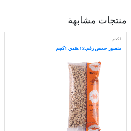
منتجات مشابهة
1كجم
منصور حمص رقم.12 هندي 1كجم