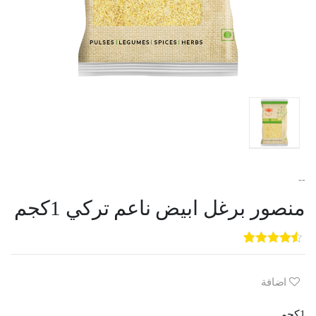
--
منصور برغل ابيض ناعم تركي 1كجم
5
3
out of
5
based on
customer
اضافة
ratings
1كجم