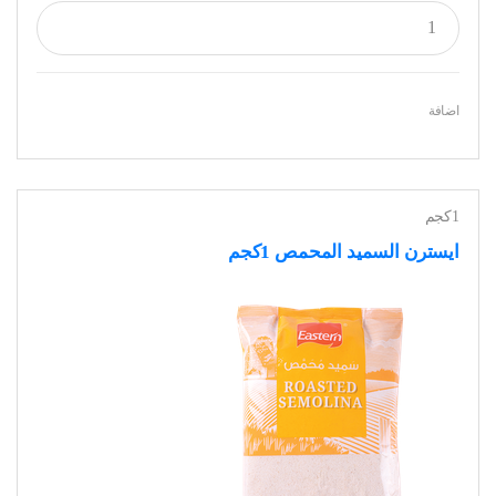
اضافة
1كجم
ايسترن السميد المحمص 1كجم