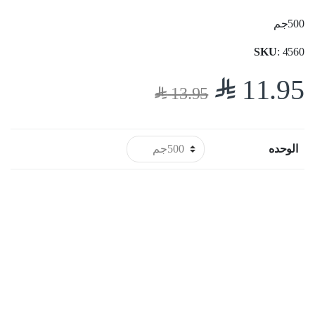
500جم
SKU
: 4560
$
11.95
$
13.95
الوحده