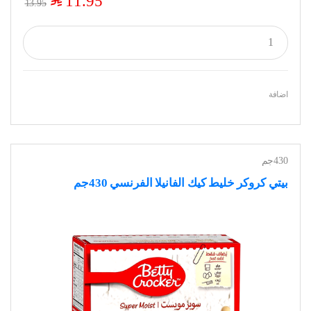
$
11.95
13.95
اضافة
430جم
بيتي كروكر خليط كيك الفانيلا الفرنسي 430جم