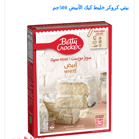
بيتي كروكر خليط كيك الأبيض 500جم