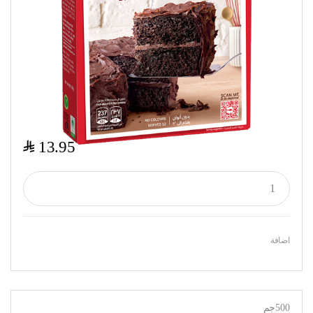
$
13.95
اضافة
500جم