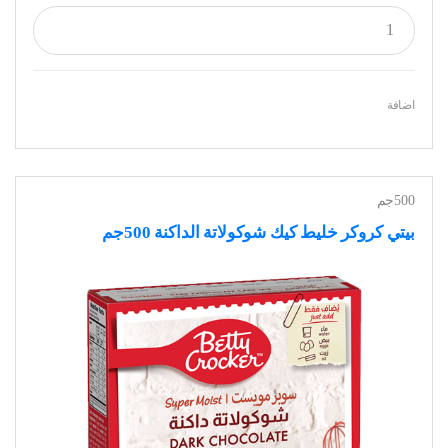
اضافة
500جم
بيتي كروكر خليط كيك شوكولاتة الداكنة 500جم