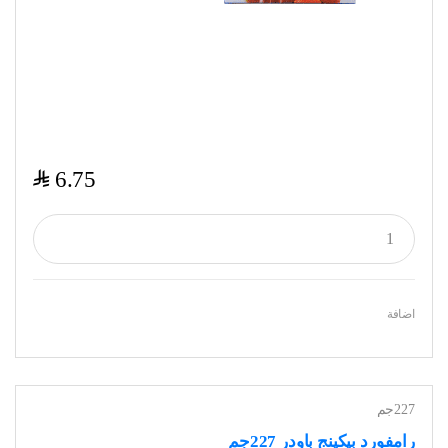
$
6.75
اضافة
227جم
رامفورد بيكينج باودر 227جم