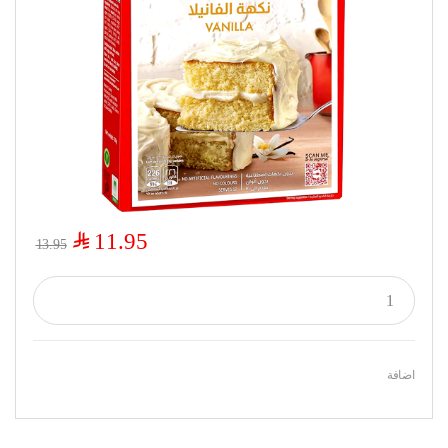
$
11.95
13.95
اضافة