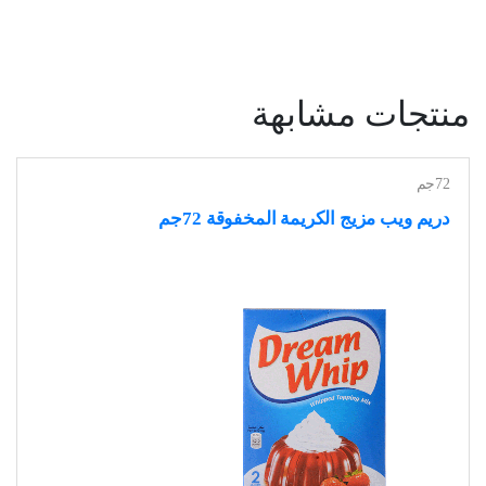
منتجات مشابهة
72جم
دريم ويب مزيج الكريمة المخفوقة 72جم