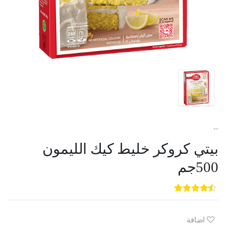
--
بيتي كروكر خليط كيك الليمون
500جم
5
3
out of
5
based on
customer
اضافة
ratings