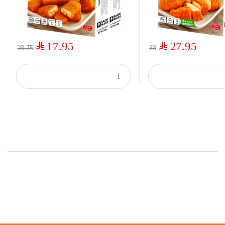
$
$
17.95
27.95
23.75
33
Top Rated Products