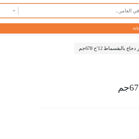
sch
اج بالبقسماط 12'ح 678جم