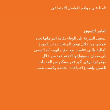
ل
و
ل
ا
ة
تابعنا على مواقع التواصل الاجتماعي
ص
أ
ك
ف
ت
ح
ع
و
ط
و
ا
و
ل
ل
ر
ا
ل
ن
ى
ا
ل
العامر للتسوق
ا
م
ا
م
ت
ب
.تسعى الشركة إلى الوفاء بكافة التزاماتها تجاه
ل
و
ل
ب
ه
ط
عملائها من خلال توفير المنتجات ذات الجودة
م
م
ا
ت
ي
ا
العالية والتي تتناسب مع احتياجاتهم ، كما تسعى
ح
ع
د
و
ع
ط
إلى ضمان مسؤوليتها الاجتماعية من خلال
ا
ا
ك
ا
ز
اً
س
مبادراتها بتوفير أكبر قدر ممكن من الخدمات
ل
ر
ر
ل
ي
للعميل وإشباع احتياجاته الخاصة وكسب ثقته .
ا
ع
م
و
ب
ع
ل
ن
و
ن
ل
ا
ا
م
ا
م
ة
ا
ت
ل
ش
ي
ن
س
ا
م
ر
ة
ا
ت
ل
ا
و
ب
د
ي
م
ع
ء
ب
ا
ي
ك