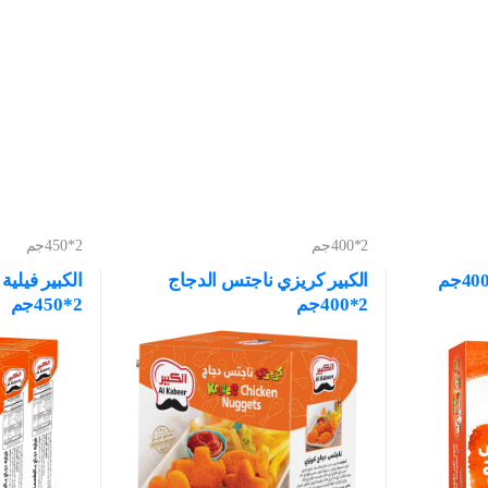
2*400جم
2*450جم
الكبير كريزي ناجتس الدجاج
الكبير فيلي
2*400جم
2*450جم