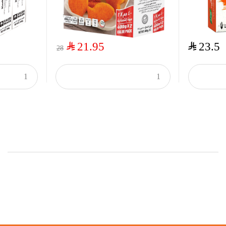
$
$
21.95
23.5
28
Onsale Products