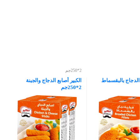
2*250جم
ة الدجاج بالبقسماط
الكبير أصابع الدجاج والجبنة
2*250جم