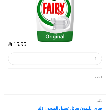
$
15.95
اضافة
1لتر
فيري الليمون سائل غسيل الصحون 1لتر