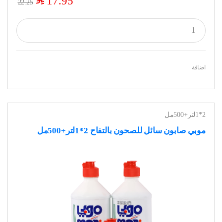
$
17.95
22.25
اضافة
2*1لتر+500مل
موبي صابون سائل للصحون بالتفاح 2*1لتر+500مل