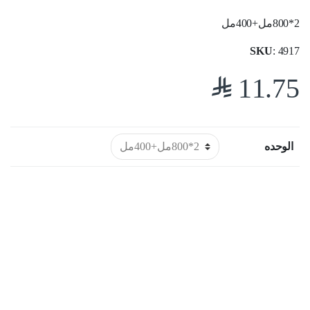
2*800مل+400مل
SKU
: 4917
$
11.75
الوحده