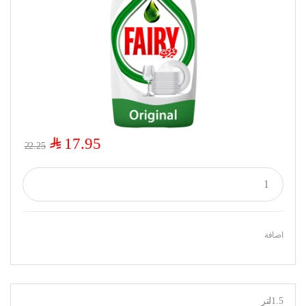
$
17.95
22.25
اضافة
1.5لتر