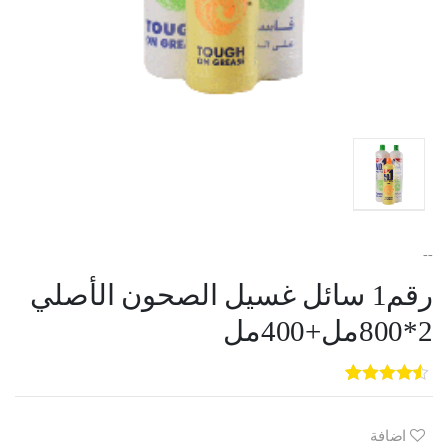
--
رقم1 سائل غسيل الصحون الأصلي
2*800مل+400مل
5
3
out of
5
based on
customer
اضافة
ratings