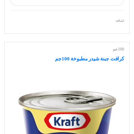
اضافة
100جم
كرافت جبنة شيدر مطبوخة 100جم