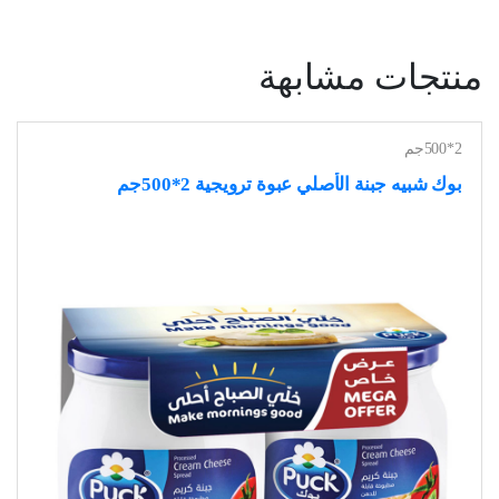
منتجات مشابهة
2*500جم
بوك شبيه جبنة الأصلي عبوة ترويجية 2*500جم