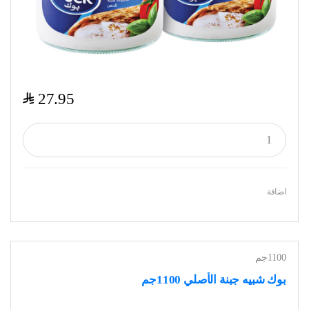
$
27.95
اضافة
1100جم
بوك شبيه جبنة الأصلي 1100جم