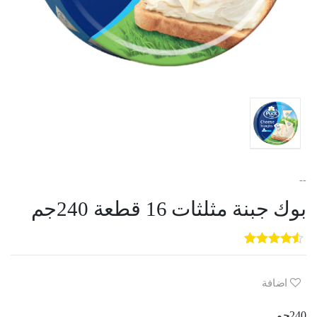
--
بوك جبنة مثلثات 16 قطعة 240جم
5
3
out of
5
based on
customer
اضافة
ratings
240جم