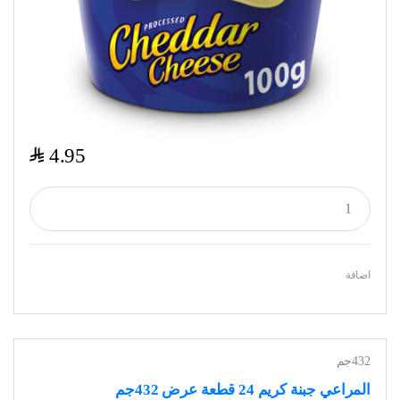
$
4.95
اضافة
432جم
المراعي جبنة كريم 24 قطعة عرض 432جم