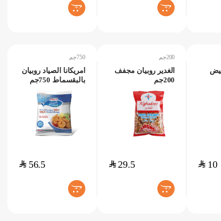
+
+
200جم
750جم
بيض
الغدير روبيان مجفف
امريكانا الصياد روبيان
200جم
بالبقسماط 750جم
$
56.5
$
29.5
$
10
+
+