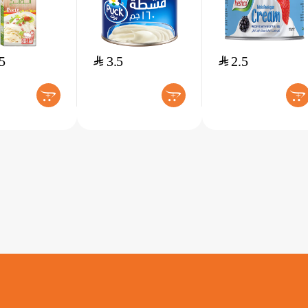
5
$
3.5
$
2.5
+
+
+