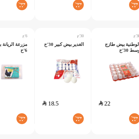
+
+
+
'ح
30'ح
6'ح
لوطنية بيض طازج
الغدير بيض كبير 30'ح
مزرعة الريانة 
سط 30'ح
6'ح
$
18.5
$
22
+
+
+