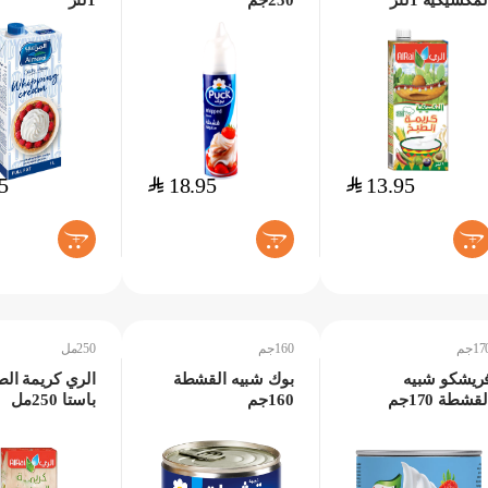
لمكسيكية 1لتر
250جم
1لتر
5
$
18.95
$
13.95
+
+
+
17جم
160جم
250مل
ريشكو شبيه
بوك شبيه القشطة
الري كريمة الط
لقشطة 170جم
160جم
باستا 250مل