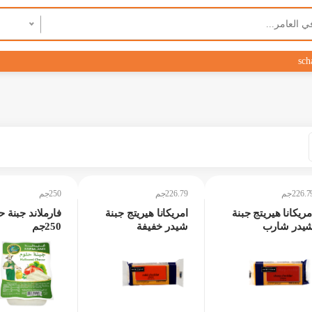
sch
226.7جم
226.79جم
250جم
مريكانا هيريتج جبنة
امريكانا هيريتج جبنة
فارملاند جبنة ح
يدر شارب
شيدر خفيفة
250جم
226.7جم
226.79جم