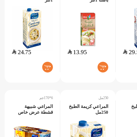
باستا 1لتر
1لتر
$
24.75
$
13.95
$
29.
+
+
250مل
6*170جم
بخ
المراعي كريمة الطبخ
المراعي شبيهة
250مل
قشطة عرض خاص
6*170جم