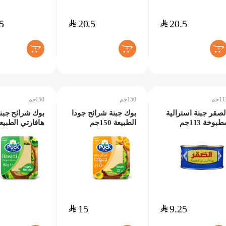
5
$
20.5
$
20.5
+
+
+
11جم
150جم
150جم
لصقر جبنة استرالية
بوك جبنة شرائح جودا
بوك شرائح جبن
طبوخة 113جم
الطبيعة 150جم
هافارتي الطبيع
150جم
$
15
$
9.25