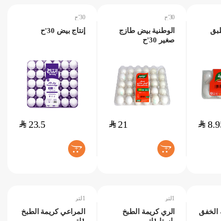
30'ح
30'ح
بق
الوطنية بيض طازج
إنتاج بيض 30'ح
صغير 30'ح
$
23.5
$
21
$
8.9
+
+
1لتر
1لتر
 الخفق
الري كريمة الطبخ
المراعي كريمة الطبخ