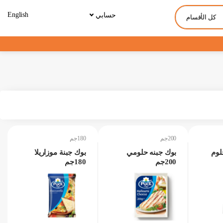
English
حسابي
كل الأقسام
200جم
180جم
لوم
بوك جبنه حلومي
بوك جبنة موزاريلا
200جم
180جم