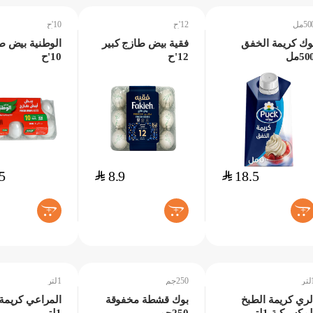
50مل
12'ح
10'ح
وك كريمة الخفق
فقية بيض طازج كبير
الوطنية بيض ط
50مل
12'ح
10'ح
5
$
8.9
$
18.5
+
+
+
ر
250جم
1لتر
لري كريمة الطبخ
بوك قشطة مخفوقة
المراعي كريمة