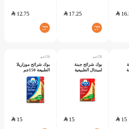
$
12.75
$
17.25
$
16.
+
+
150جم
150جم
ة
بوك شرائح جبنة
بوك شرائح موزاريلا
ة
امينتال الطبيعية
الطبيعة 150جم
150جم
$
15
$
15
$
15