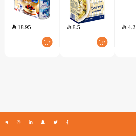
$
18.95
$
8.5
$
4.2
+
+