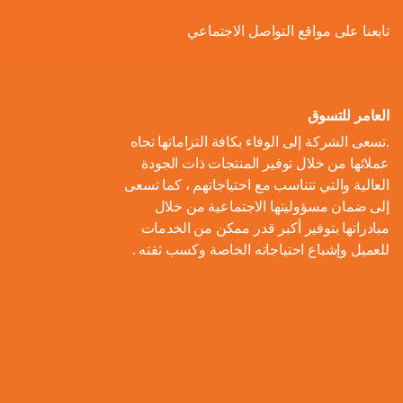
ل
و
ل
ا
ة
تابعنا على مواقع التواصل الاجتماعي
ص
أ
ك
ف
ت
ح
ع
و
ط
و
ا
و
ل
ل
ر
ا
ل
ن
ى
ا
ل
العامر للتسوق
ا
م
ا
م
ت
ب
.تسعى الشركة إلى الوفاء بكافة التزاماتها تجاه
ل
و
ل
ب
ه
ط
عملائها من خلال توفير المنتجات ذات الجودة
م
م
ا
ت
ي
ا
العالية والتي تتناسب مع احتياجاتهم ، كما تسعى
ح
ع
د
و
ع
ط
إلى ضمان مسؤوليتها الاجتماعية من خلال
ا
ا
ك
ا
ز
اً
س
مبادراتها بتوفير أكبر قدر ممكن من الخدمات
ل
ر
ر
ل
ي
للعميل وإشباع احتياجاته الخاصة وكسب ثقته .
ا
ع
م
و
ب
ع
ل
ن
و
ن
ل
ا
ا
م
ا
م
ة
ا
ت
ل
ش
ي
ن
س
ا
م
ر
ة
ا
ت
ل
ا
و
ب
د
ي
م
ع
ء
ب
ا
ي
ك