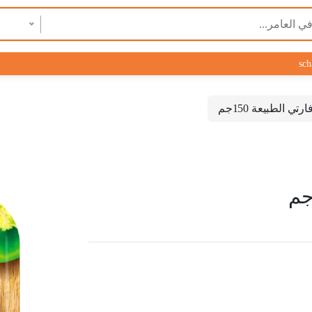
sch
ي الطبيعة 150جم