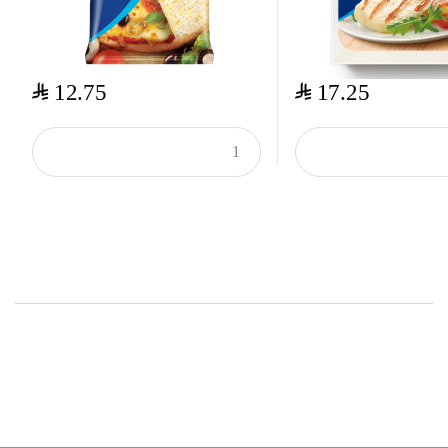
$
$
12.75
17.25
Top Rated Products