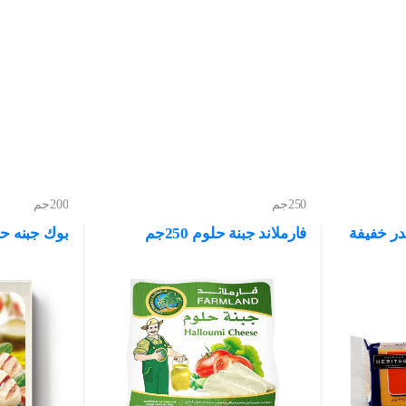
250جم
200جم
يدر خفيفة
فارملاند جبنة حلوم 250جم
بوك جبنه حلوم