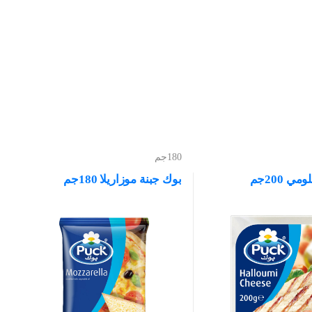
180جم
ي 200جم
بوك جبنة موزاريلا 180جم