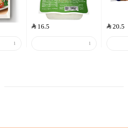
$
$
16.5
20.5
Onsale Products