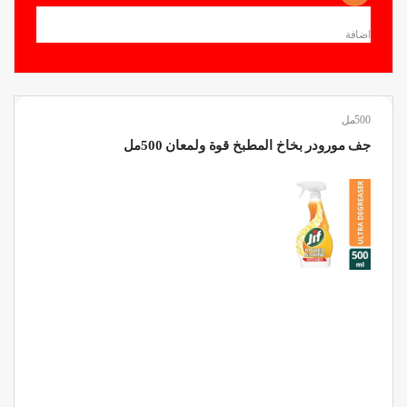
اضافة
500مل
جف مورودر بخاخ المطبخ قوة ولمعان 500مل