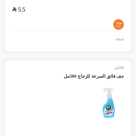
$
5.5
+
اضافة
500مل
جف فائق السرعة للزجاج 500مل