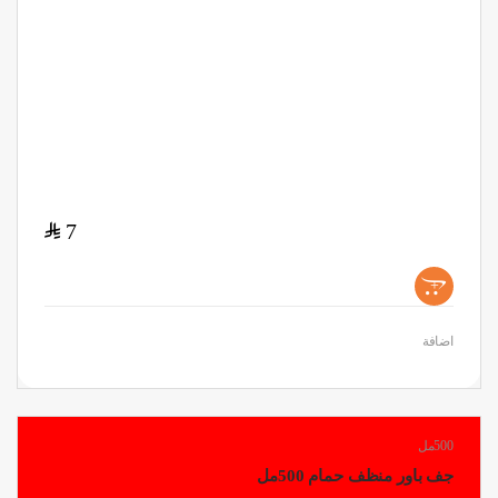
$
7
+
اضافة
500مل
جف باور منظف حمام 500مل