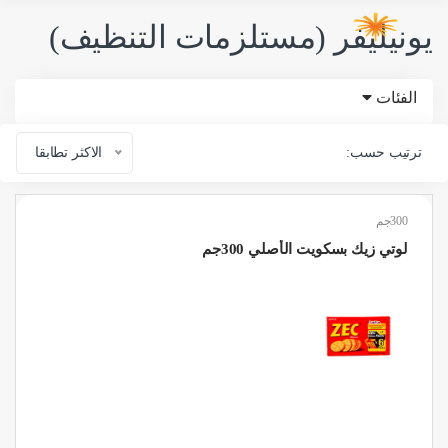
يونيليفر (مستلزمات التنظيف)
الفئات
ترتيب حسب:
الاكثر تطابقا
300جم
لوتي زيك بسكويت الأصلي 300جم