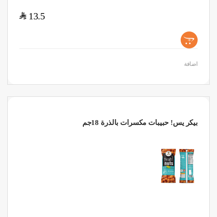
$
13.5
+
اضافة
بيكر يس! حبيبات مكسرات بالذرة 18جم