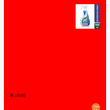
$
19.66
+