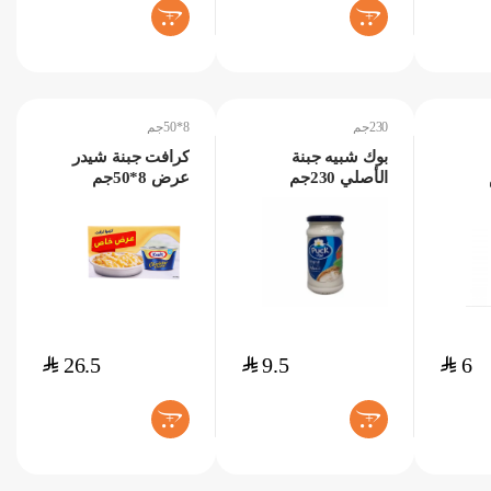
+
+
230جم
8*50جم
بوك شبيه جبنة
كرافت جبنة شيدر
الأصلي 230جم
عرض 8*50جم
$
26.5
$
9.5
$
6
+
+