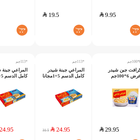
$
19.5
$
9.95
+
+
+
1جم
*113جم
*113جم
رافت جبن شيدر
المراعي جبنة شيدر
المراعي جبنة 
رض 6*100جم
كامل الدسم 5+1مجانا
*113جم
*113جم
24.95
$
24.95
$
29.95
31.5