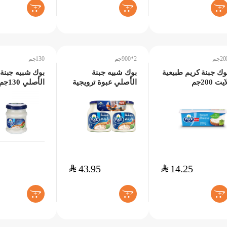
+
+
+
20جم
2*900جم
130جم
وك جبنة كريم طبيعية
بوك شبيه جبنة
بوك شبيه جبنة
يت 200جم
الأصلي عبوة ترويجية
الأصلي 130جم
2*900جم
$
43.95
$
14.25
+
+
+