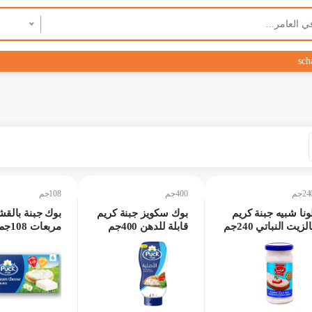
sch
24جم
400جم
108جم
ونا شبيه جبنة كريم
بوك سكويز جبنة كريم
بوك جبنة بالق
الزيت النباتي 240جم
قابلة للدهن 400جم
مربعات 108جم