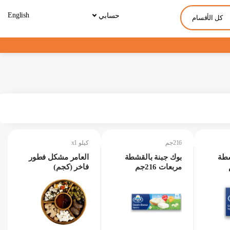
English
حسابي
كل الأقسام
216جم
كيلو x1
شطة
بوك جبنة بالقشطة
العامر مشكل فطور
مربعات 216جم
فاخر (كجم)