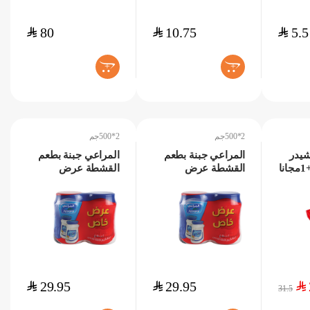
$
80
$
10.75
$
5.5
+
+
2*500جم
2*500جم
شيدر
المراعي جبنة بطعم
المراعي جبنة بطعم
كامل الدسم 5+1مجانا
القشطة عرض
القشطة عرض
2*500جم
2*500جم
$
29.95
$
29.95
$
31.5