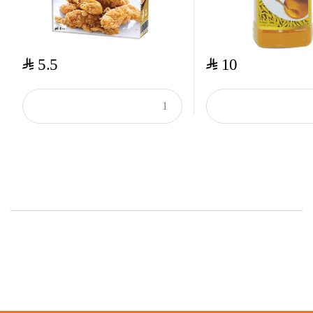
$
$
5.5
10
Top Rated Products