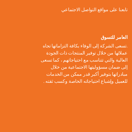
ل
و
ل
ا
ة
تابعنا على مواقع التواصل الاجتماعي
ص
أ
ك
ف
ت
ح
ع
و
ط
و
ا
و
ل
ل
ر
ا
ل
ن
ى
ا
ل
العامر للتسوق
ا
م
ا
م
ت
ب
.تسعى الشركة إلى الوفاء بكافة التزاماتها تجاه
ل
و
ل
ب
ه
ط
عملائها من خلال توفير المنتجات ذات الجودة
م
م
ا
ت
ي
ا
العالية والتي تتناسب مع احتياجاتهم ، كما تسعى
ح
ع
د
و
ع
ط
إلى ضمان مسؤوليتها الاجتماعية من خلال
ا
ا
ك
ا
ز
اً
س
مبادراتها بتوفير أكبر قدر ممكن من الخدمات
ل
ر
ر
ل
ي
للعميل وإشباع احتياجاته الخاصة وكسب ثقته .
ا
ع
م
و
ب
ع
ل
ن
و
ن
ل
ا
ا
م
ا
م
ة
ا
ت
ل
ش
ي
ن
س
ا
م
ر
ة
ا
ت
ل
ا
و
ب
د
ي
م
ع
ء
ب
ا
ي
ك