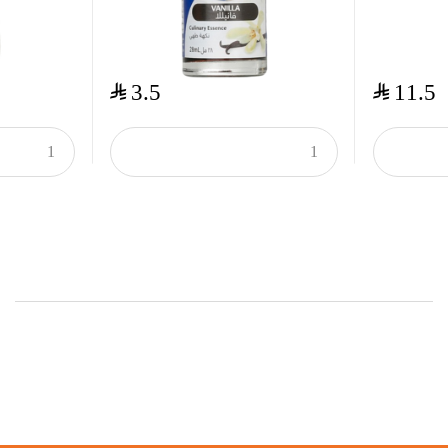
$
$
3.5
11.5
Onsale Products