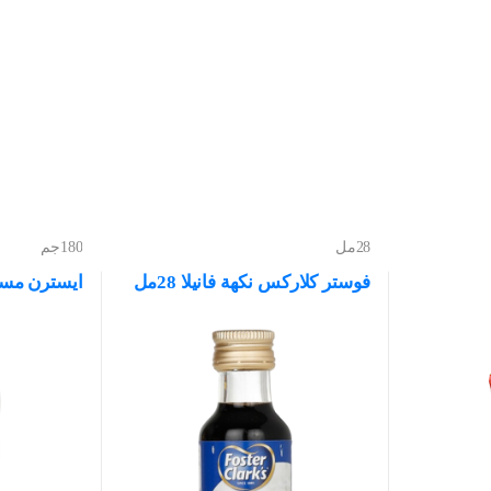
28مل
180جم
فوستر كلاركس نكهة فانيلا 28مل
ايسترن مسحوق