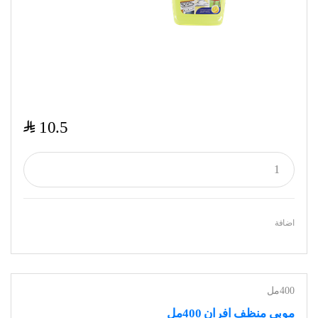
$
10.5
اضافة
400مل
موبي منظف افران 400مل