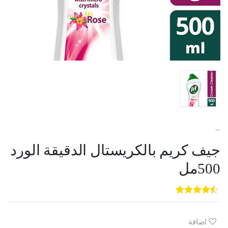
--
جيف كريم بالكريستال الدقيقة الورد
500مل
5
3
out of
5
based on
customer
اضافة
ratings