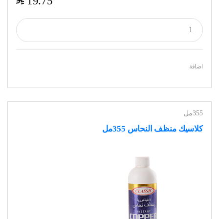
$
19.75
اضافة
355مل
كلاسيك منظف النحاس 355مل