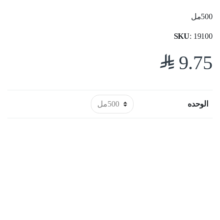
500مل
SKU
: 19100
$
9.75
الوحده