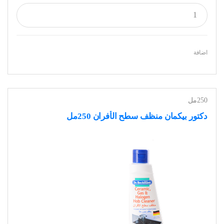
اضافة
250مل
دكتور بيكمان منظف سطح الأفران 250مل