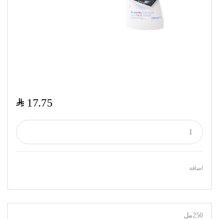
$
17.75
اضافة
250مل