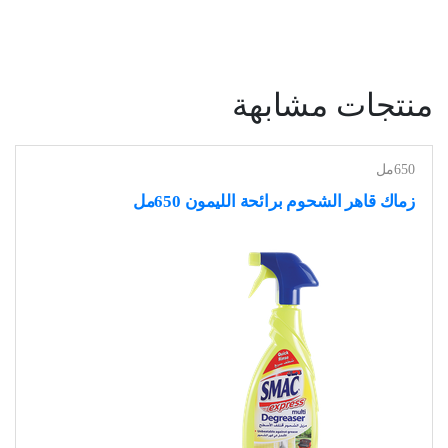
منتجات مشابهة
650مل
زماك قاهر الشحوم برائحة الليمون 650مل