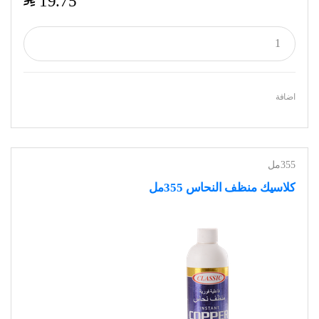
$
19.75
اضافة
355مل
كلاسيك منظف النحاس 355مل