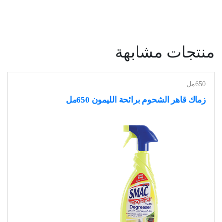
منتجات مشابهة
650مل
زماك قاهر الشحوم برائحة الليمون 650مل