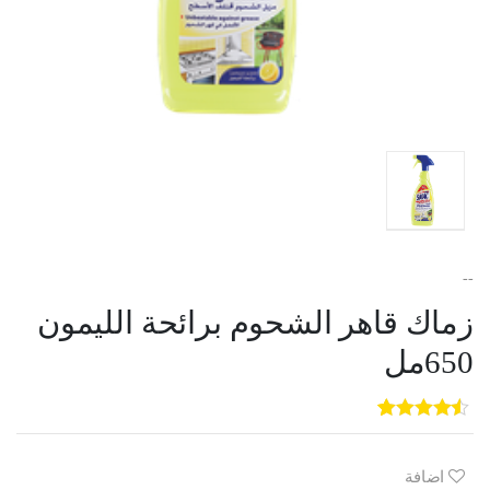
--
زماك قاهر الشحوم برائحة الليمون
650مل
5
3
out of
5
based on
customer
اضافة
ratings