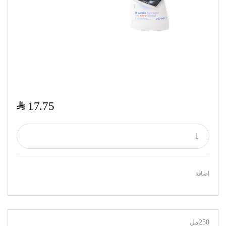
$
17.75
اضافة
250مل