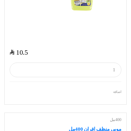
$
10.5
اضافة
400مل
موبي منظف افران 400مل