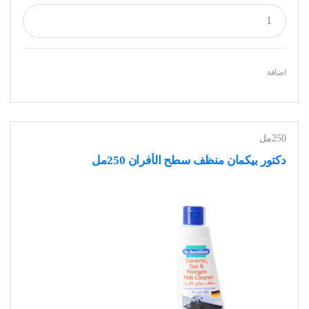
اضافة
250مل
دكتور بيكمان منظف سطح الأفران 250مل