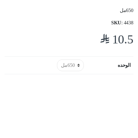
650مل
SKU
: 4438
$
10.5
الوحده