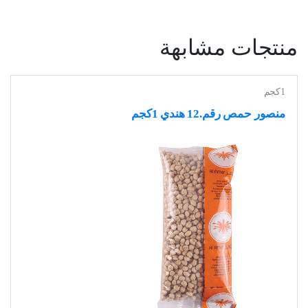
منتجات مشابهة
1كجم
منصور حمص رقم.12 هندي 1كجم