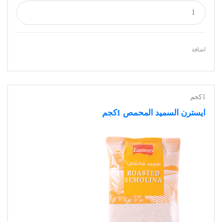
اضافة
1كجم
ايسترن السميد المحمص 1كجم