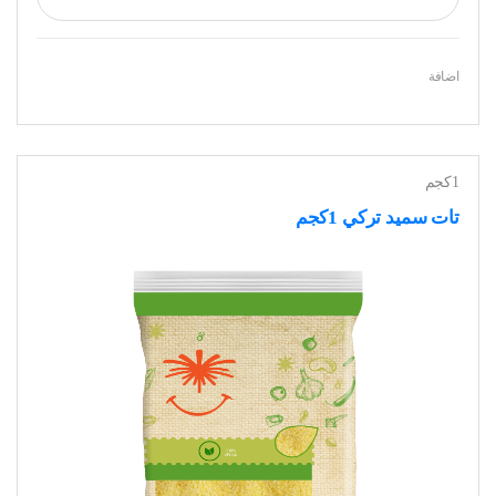
اضافة
1كجم
تات سميد تركي 1كجم