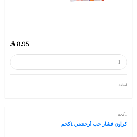
$
8.95
اضافة
1كجم
كراون فشار حب أرجنتيني 1كجم