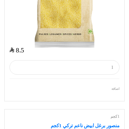
$
8.5
اضافة
1كجم
منصور برغل ابيض ناعم تركي 1كجم