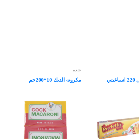
شده
بيرفيتو شكل 220 اسباغيتي
مكرونه الديك 10*200جم