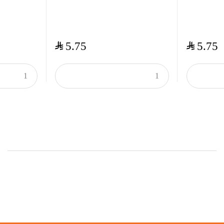
$
$
5.75
5.75
Onsale Products