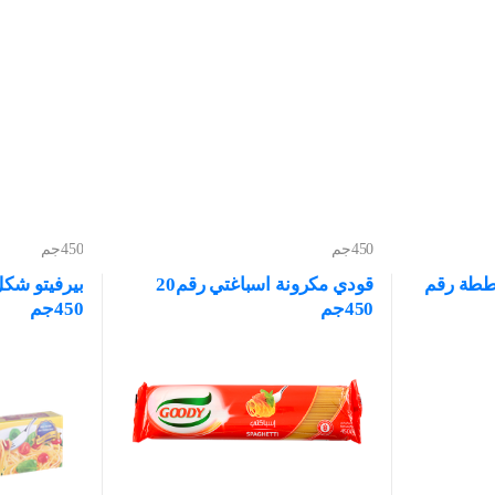
450جم
450جم
ططة رقم
قودي مكرونة اسباغتي رقم20
450جم
450جم