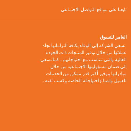
ل
و
ل
ا
ة
تابعنا على مواقع التواصل الاجتماعي
ص
أ
ك
ف
ت
ح
ع
و
ط
و
ا
و
ل
ل
ر
ا
ل
ن
ى
ا
ل
العامر للتسوق
ا
م
ا
م
ت
ب
.تسعى الشركة إلى الوفاء بكافة التزاماتها تجاه
ل
و
ل
ب
ه
ط
عملائها من خلال توفير المنتجات ذات الجودة
م
م
ا
ت
ي
ا
العالية والتي تتناسب مع احتياجاتهم ، كما تسعى
ح
ع
د
و
ع
ط
إلى ضمان مسؤوليتها الاجتماعية من خلال
ا
ا
ك
ا
ز
اً
س
مبادراتها بتوفير أكبر قدر ممكن من الخدمات
ل
ر
ر
ل
ي
للعميل وإشباع احتياجاته الخاصة وكسب ثقته .
ا
ع
م
و
ب
ع
ل
ن
و
ن
ل
ا
ا
م
ا
م
ة
ا
ت
ل
ش
ي
ن
س
ا
م
ر
ة
ا
ت
ل
ا
و
ب
د
ي
م
ع
ء
ب
ا
ي
ك