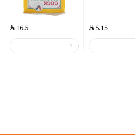
$
$
16.5
5.15
Top Rated Products