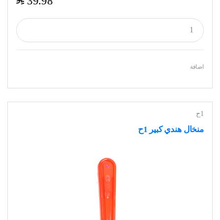
$
39.98
اضافة
1ح
منخال هندي كبير 1ح