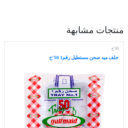
منتجات مشابهة
50'ح
جلف ميد صحن مستطيل رقم1 50'ح