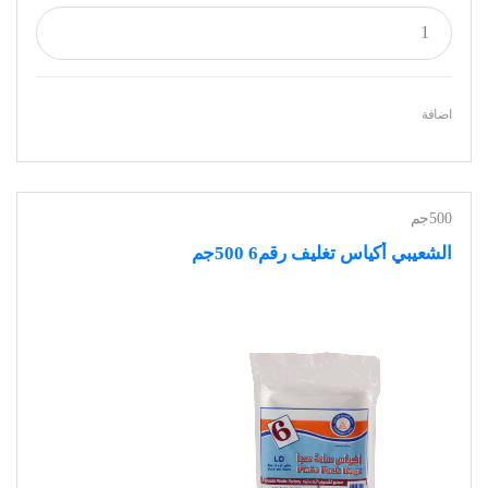
اضافة
500جم
الشعيبي أكياس تغليف رقم6 500جم