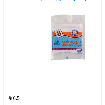
$
6.5