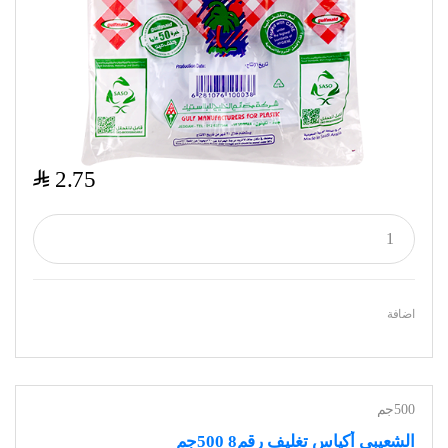
$
2.75
اضافة
500جم
الشعيبي أكياس تغليف رقم8 500جم