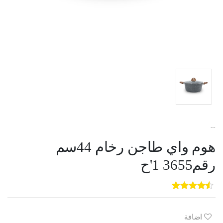
--
هوم واي طاجن رخام 44سم
رقم3655 1'ح
5
3
out of
5
based on
customer
اضافة
ratings