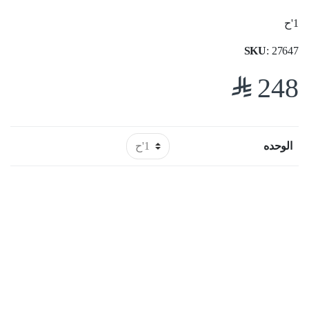
1'ح
SKU
: 27647
$
248
الوحده