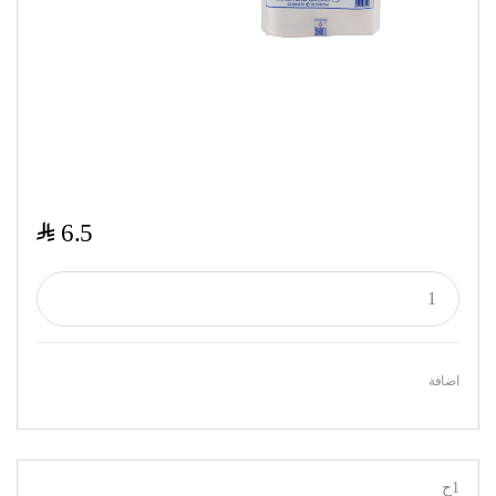
$
6.5
اضافة
1ح