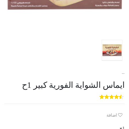
--
ايماس الشواية الفورية كبير 1ح
5
3
out of
5
based on
customer
اضافة
ratings
1ح