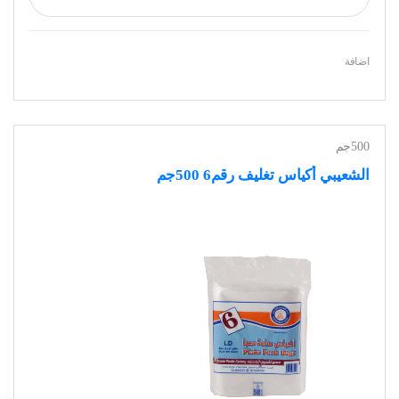
اضافة
500جم
الشعيبي أكياس تغليف رقم6 500جم