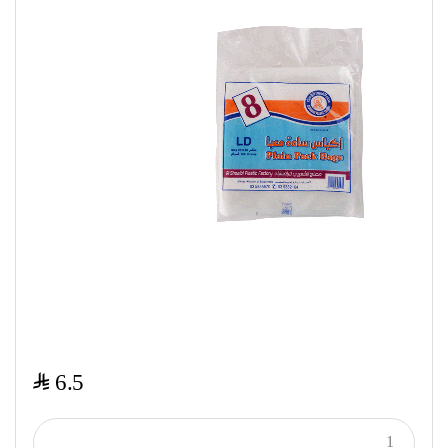
$
6.5