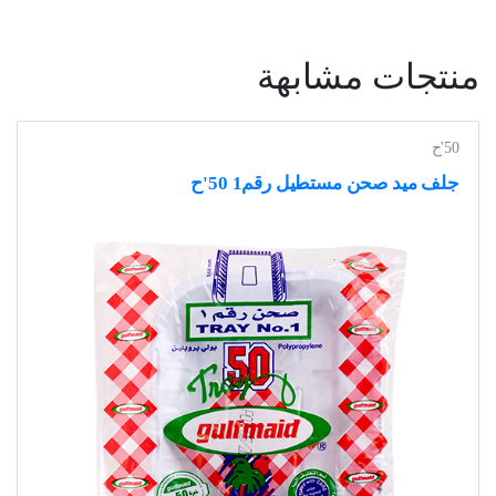
منتجات مشابهة
50'ح
جلف ميد صحن مستطيل رقم1 50'ح