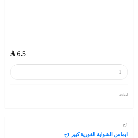
$
6.5
اضافة
1ح
ايماس الشواية الفورية كبير 1ح