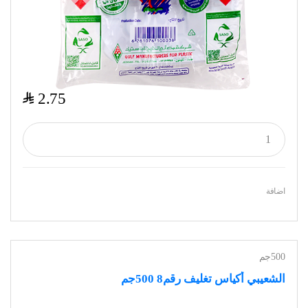
$
2.75
اضافة
500جم
الشعيبي أكياس تغليف رقم8 500جم