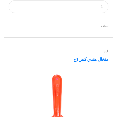
اضافة
1ح
منخال هندي كبير 1ح