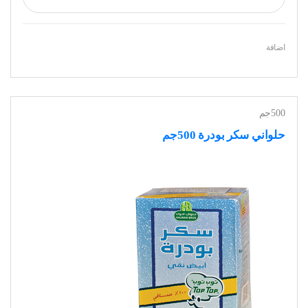
اضافة
500جم
حلواني سكر بودرة 500جم