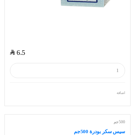
$
6.5
اضافة
500جم
سيس سكر بودرة 500جم