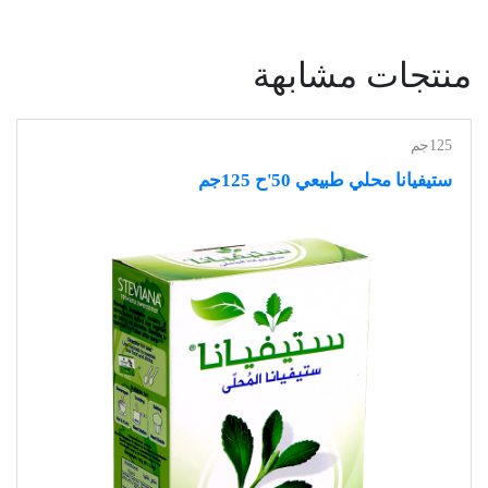
منتجات مشابهة
125جم
ستيفيانا محلي طبيعي 50'ح 125جم