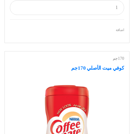
اضافة
170جم
كوفي ميت الأصلي 170جم