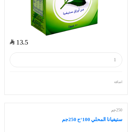
$
13.5
اضافة
250جم
ستيفيانا المحلي 100‘ح 250جم