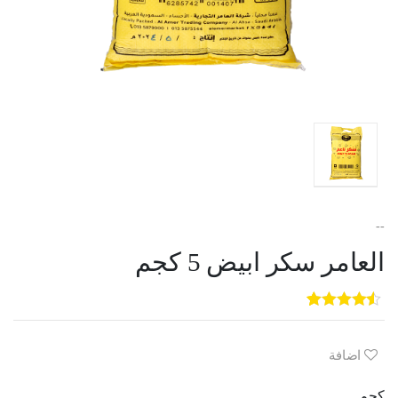
--
العامر سكر ابيض 5 كجم
5
3
out of
5
based on
customer
اضافة
ratings
كجم