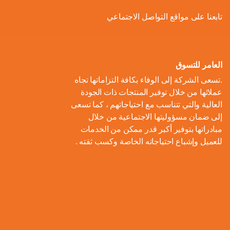
ل
و
ل
ا
ة
تابعنا على مواقع التواصل الاجتماعي
ص
أ
ك
ف
ت
ح
ع
و
ط
و
ا
و
ل
ل
ر
ا
ل
ن
ى
ا
ل
العامر للتسوق
ا
م
ا
م
ت
ب
.تسعى الشركة إلى الوفاء بكافة التزاماتها تجاه
ل
و
ل
ب
ه
ط
عملائها من خلال توفير المنتجات ذات الجودة
م
م
ا
ت
ي
ا
العالية والتي تتناسب مع احتياجاتهم ، كما تسعى
ح
ع
د
و
ع
ط
إلى ضمان مسؤوليتها الاجتماعية من خلال
ا
ا
ك
ا
ز
اً
س
مبادراتها بتوفير أكبر قدر ممكن من الخدمات
ل
ر
ر
ل
ي
للعميل وإشباع احتياجاته الخاصة وكسب ثقته .
ا
ع
م
و
ب
ع
ل
ن
و
ن
ل
ا
ا
م
ا
م
ة
ا
ت
ل
ش
ي
ن
س
ا
م
ر
ة
ا
ت
ل
ا
و
ب
د
ي
م
ع
ء
ب
ا
ي
ك