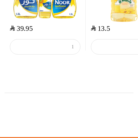
$
$
39.95
13.5
Top Rated Products