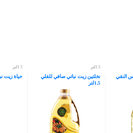
1.5لتر
1.5لتر
س النقي
نخلتين زيت نباتي صافي للقلي
حياة زيت نباتي 5
1.5لتر