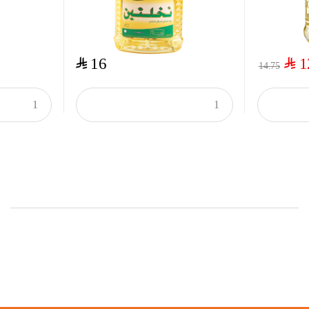
$
$
16
1
14.75
Onsale Products