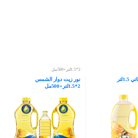
2*1.5لتر+500مل
1.لتر
نور زيت دوار الشمس
2*1.5لتر+500مل