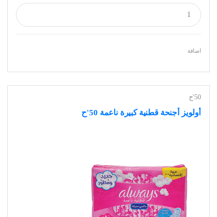
اضافة
50'ح
أولويز أجنحة قطنية كبيرة ناعمة 50'ح