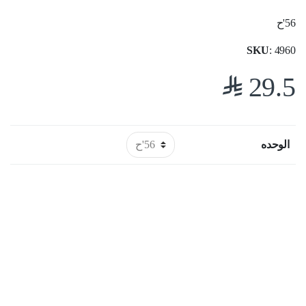
56'ح
SKU
: 4960
$
29.5
الوحده