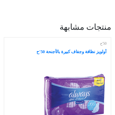
منتجات مشابهة
50'ح
أولويز نظافة وجفاف كبيرة بالأجنحة 50'ح