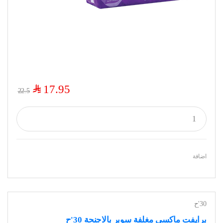
$
17.95
22.5
اضافة
30'ح
برايفت ماكسي مغلفة سوبر بالاجنحة 30'ح