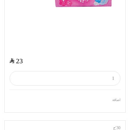
$
23
اضافة
30'ح