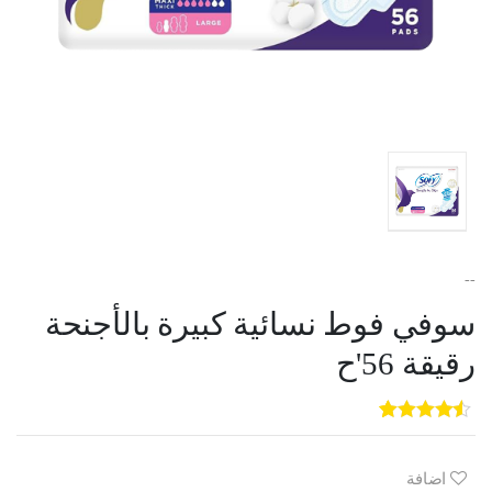
--
سوفي فوط نسائية كبيرة بالأجنحة
رقيقة 56'ح
5
3
out of
5
based on
customer
اضافة
ratings