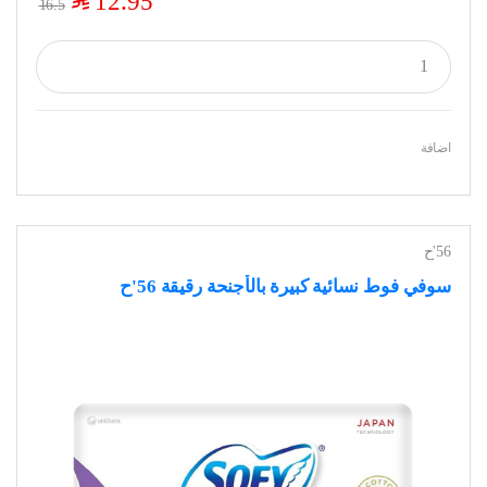
$
12.95
16.5
اضافة
56'ح
سوفي فوط نسائية كبيرة بالأجنحة رقيقة 56'ح