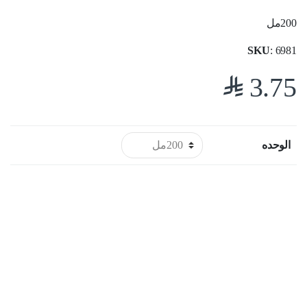
200مل
SKU
: 6981
$
3.75
الوحده