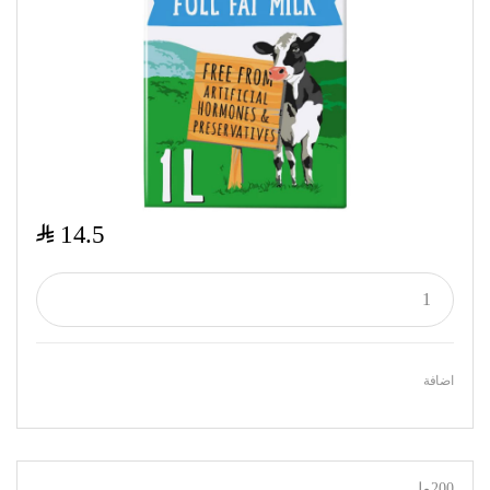
$
14.5
اضافة
200مل