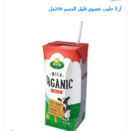
آرلا حليب عضوي قليل الدسم 200مل