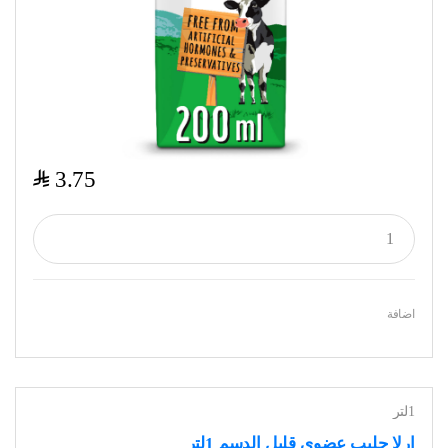
$
3.75
اضافة
1لتر
ارلا حليب عضوي قليل الدسم 1لتر