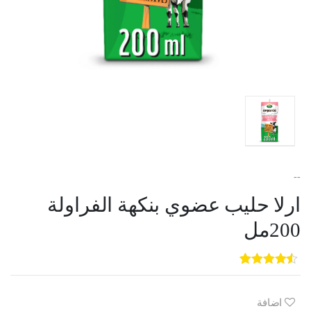
--
ارلا حليب عضوي بنكهة الفراولة
200مل
5
3
out of
5
based on
customer
اضافة
ratings