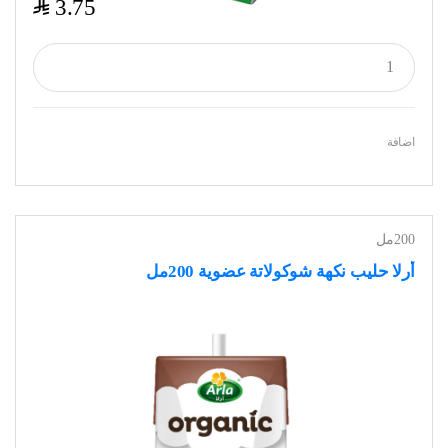
$
3.75
اضافة
200مل
أرلا حليب نكهة شوكولاتة عضوية 200مل