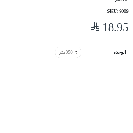
SKU
: 9089
$
18.95
الوحده