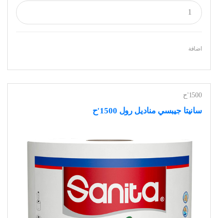
اضافة
1500'ح
سانيتا جيبسي مناديل رول 1500'ح