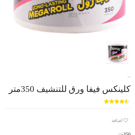
--
كلينكس فيفا ورق للتنشيف 350متر
5
3
out of
5
based on
customer
اضافة
ratings
350متر