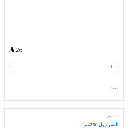
$
26
اضافة
350متر
النسر رول 350متر