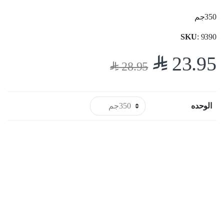
350جم
SKU
: 9390
$
23.95
$
28.95
الوحده