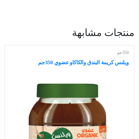
منتجات مشابهة
350جم
ويلنس كريمة البندق والكاكاو عضوي 350جم