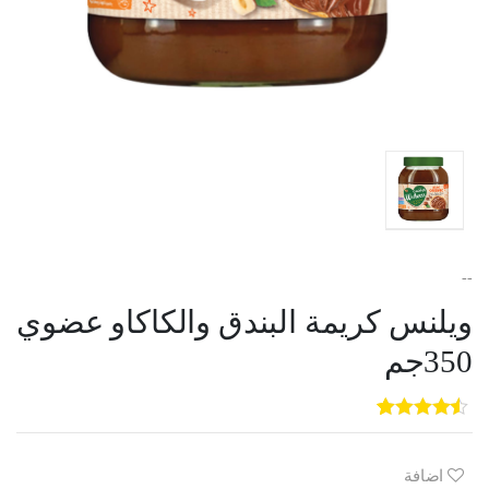
--
ويلنس كريمة البندق والكاكاو عضوي
350جم
5
3
out of
5
based on
customer
اضافة
ratings