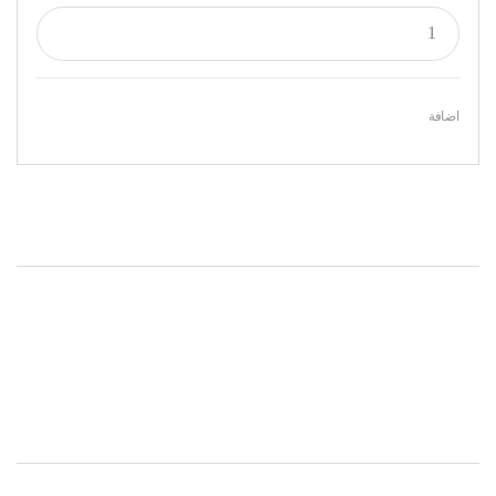
اضافة
Featured Products
Onsale Products