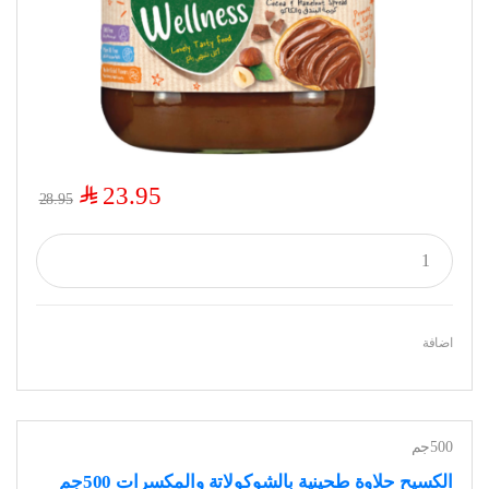
$
23.95
28.95
اضافة
500جم
الكسيح حلاوة طحينية بالشوكولاتة والمكسرات 500جم