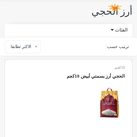
أرز الحجي
الفئات
ترتيب حسب:
الاكثر تطابقا
10كجم
الحجي أرز بسمتي أبيض 10كجم