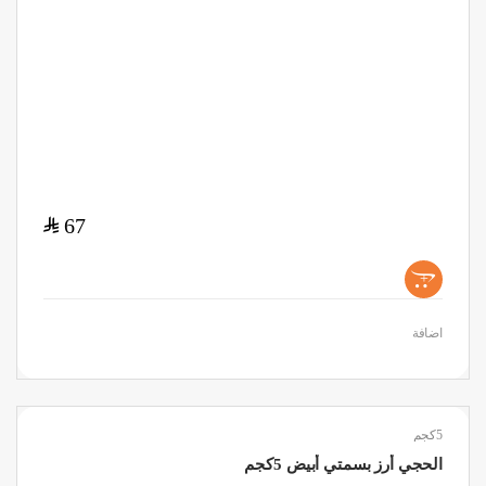
$
67
+
اضافة
5كجم
الحجي أرز بسمتي أبيض 5كجم