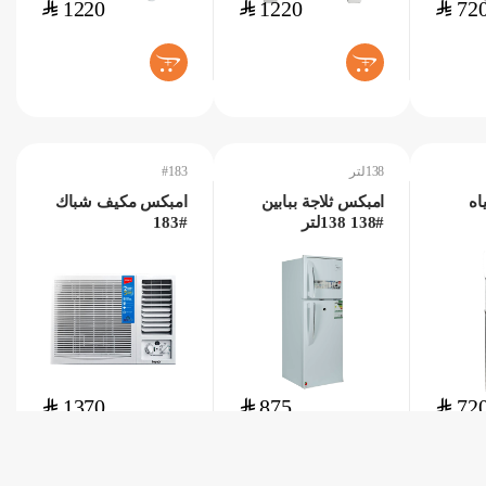
$
1220
$
1220
$
72
+
+
138لتر
#183
اه
امبكس ثلاجة ببابين
امبكس مكيف شباك
#138 138لتر
#183
$
1370
$
875
$
72
+
+