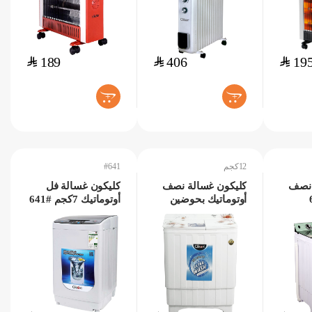
$
189
$
406
$
19
+
+
12كجم
#641
 نصف
كليكون غسالة نصف
كليكون غسالة فل
66
أوتوماتيك بحوضين
أوتوماتيك 7كجم #641
#642 12كجم