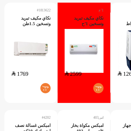
1’ح
#1813622
نكاي مكيف تبريد
نكاي مكيف تبريد
وي 200واط
وتسخين 1’ح
وتسخين 1.5طن
#1813622
$
1769
$
2599
$
12
+
+
اس403
#4202
جهاز
امبكس مكواة بخار
امبكس غسالة نصف