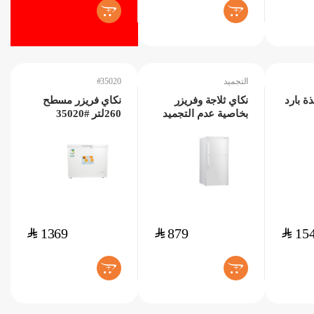
+
+
التجميد
#35020
ة بارد
نكاي ثلاجة وفريزر
نكاي فريزر مسطح
بخاصية عدم التجميد
260لتر #35020
$
1369
$
879
$
15
+
+