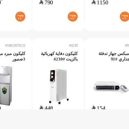
0
$
790
$
1150
+
+
+
#14823070132
#4230
#9
مبكس جهاز تدفئة
كليكون دفاية كهربائية
كليكون مبرد مي
داري #91
بالزيت #4230
3صنبور
#14823070132
0
$
448
$
154
+
+
+