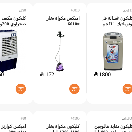
كجم
#6010
90لتر
ليكون غسالة فل
امبكس مكواة بخار
كليكون مكيف
وتوماتيك 11كجم
#6010
صحرا
90لتر
60
$
172
$
1800
+
+
+
8واط
#4105
#80
ليكون دفاية هالوجين
كليكون مكواة بخار
امبكس كوارتز 