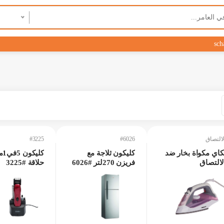
sch
لالتصاق
#6026
#3225
كاي مكواة بخار ضد
كليكون ثلاجة مع
كلي
لالتصاق
فريزن 270لتر #6026
حلاقة #3225