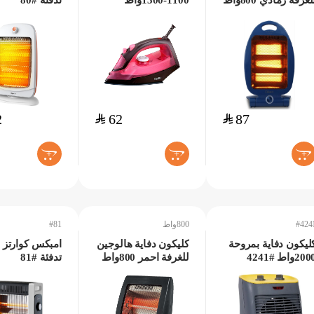
لغرفة رمادي 800واط
1100-1300واط
تدفئة #80
#4105
2
$
62
$
87
+
+
+
#424
800واط
#81
ليكون دفاية بمروحة
كليكون دفاية هالوجين
امبكس كوارتز 
20واط #4241
للغرفة احمر 800واط
تدفئة #81