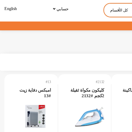
English
حسابي
كل الأقسام
#13
#2132
كون 5في1ماكينة
كليكون مكواة ثقيلة
امبكس دفاية زيت
2كجم #2132
#13