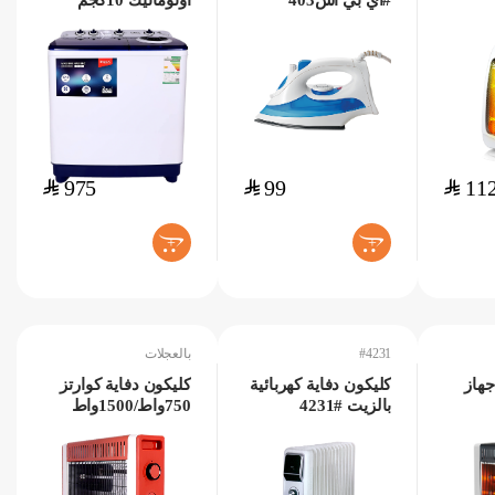
#اي بي اس403
اوتوماتيك 10كجم
#4202
$
975
$
99
$
11
+
+
#4231
بالعجلات
جهاز
كليكون دفاية كهربائية
كليكون دفاية كوارتز
بالزيت #4231
750واط/1500واط
بالعجلات