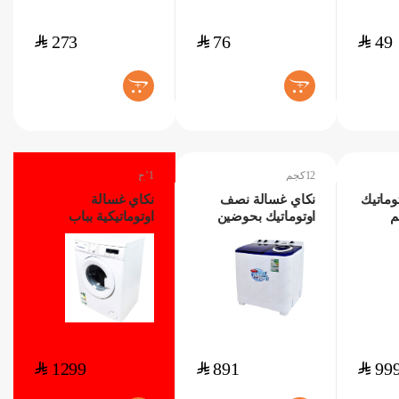
$
273
$
76
$
49
+
+
12كجم
1’ح
وماتيك
نكاي غسالة نصف
نكاي غسالة
 5كجم
اوتوماتيك بحوضين
اوتوماتيكية بباب
12كجم
امامي 7كجم 1’ح
$
1299
$
891
$
99