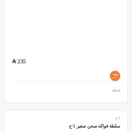
$
235
+
اضافة
1'ح
سلطة فواكه صحن صغير 1'ح