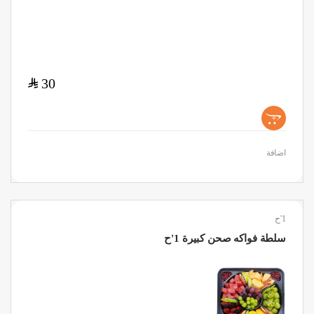
$
30
+
اضافة
1'ح
سلطة فواكه صحن كبيرة 1'ح