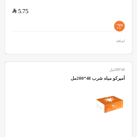
$
5.75
+
اضافة
48*200مل
أميركو مياه شرب 48*200مل