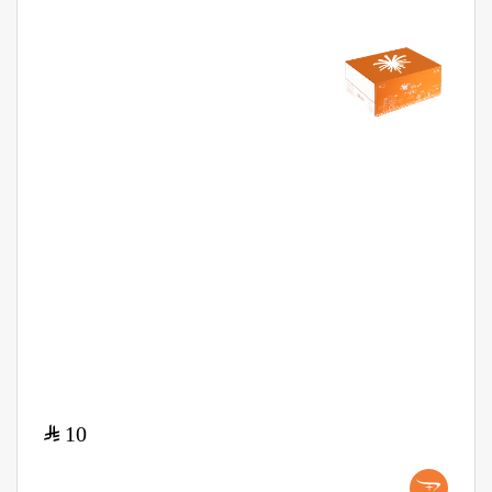
$
10
+