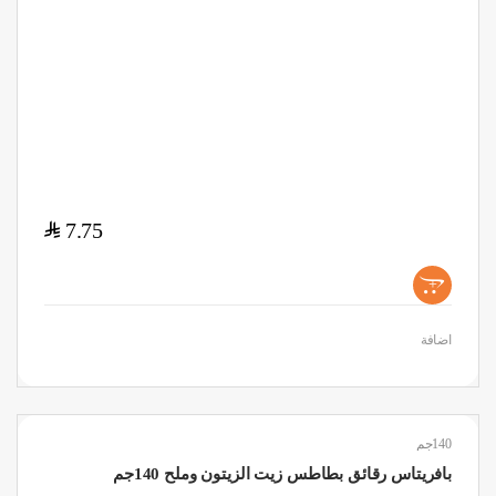
$
7.75
+
اضافة
140جم
بافريتاس رقائق بطاطس زيت الزيتون وملح 140جم