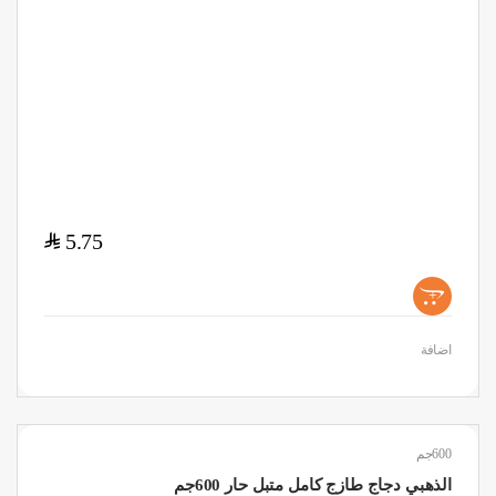
$
5.75
+
اضافة
600جم
الذهبي دجاج طازج كامل متبل حار 600جم