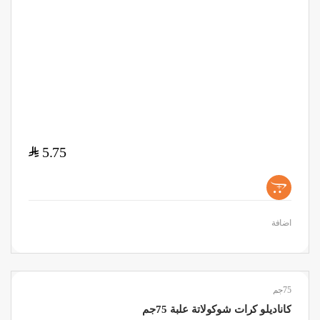
$
5.75
+
اضافة
75جم
كاناديلو كرات شوكولاتة علبة 75جم