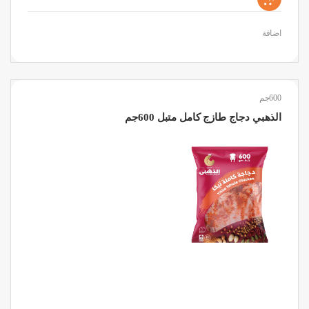
اضافة
600جم
الذهبي دجاج طازج كامل متبل 600جم