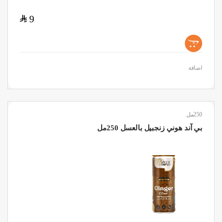
$
9
+
اضافة
250مل
بي آند هوني زنجبيل بالعسل 250مل