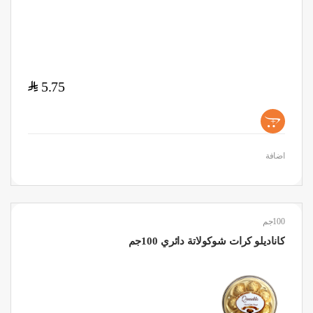
$
5.75
+
اضافة
100جم
كاناديلو كرات شوكولاتة دائري 100جم