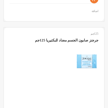
اضافة
125جم
جرجنز صابون الجسم مضاد للبكتيريا 125جم