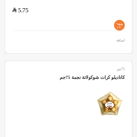
$
5.75
+
اضافة
75جم
كاناديلو كرات شوكولاتة نجمة 75جم