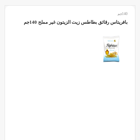
140جم
بافريتاس رقائق بطاطس زيت الزيتون غير مملح 140جم