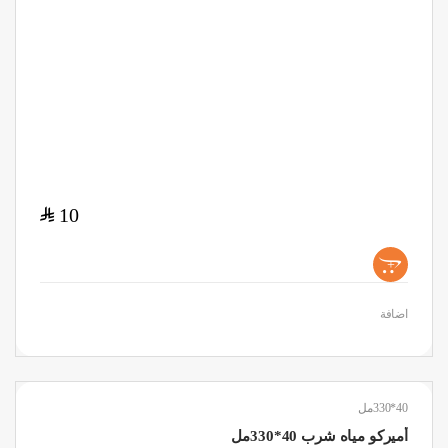
$
10
+
اضافة
40*330مل
أميركو مياه شرب 40*330مل