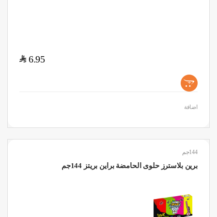
$
6.95
+
اضافة
144جم
برين بلاسترز حلوى الحامضة براين بريتز 144جم