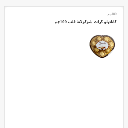
100جم
كاناديلو كرات شوكولاتة قلب 100جم