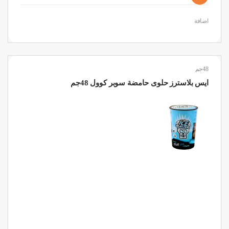
اضافة
48جم
ايس بلاسترز حلوى حامضة سوبر كوول 48جم