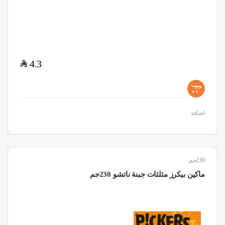
$
4.3
+
اضافة
230جم
ماكين بيكرز مثلثات جبنة ناتشو 230جم