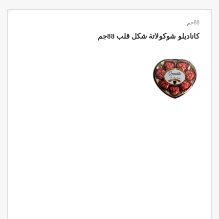
88جم
كاناديلو شوكولاتة شكل قلب 88جم