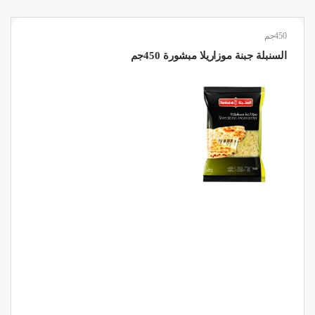
450جم
السنبلة جبنة موزاريلا مبشورة 450جم