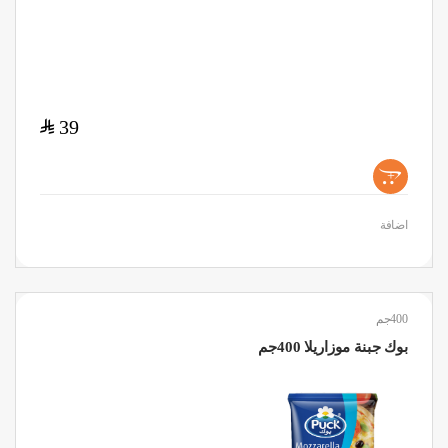
$
39
+
اضافة
400جم
بوك جبنة موزاريلا 400جم