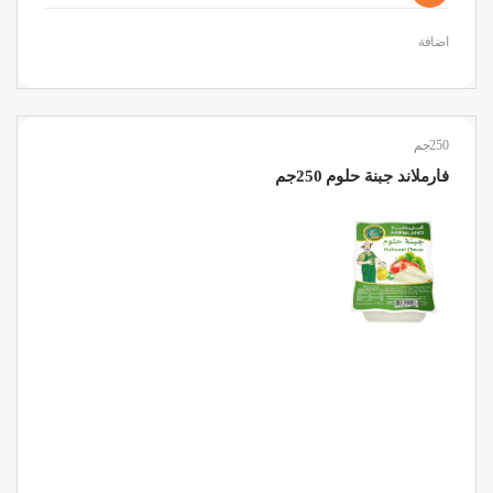
اضافة
250جم
فارملاند جبنة حلوم 250جم