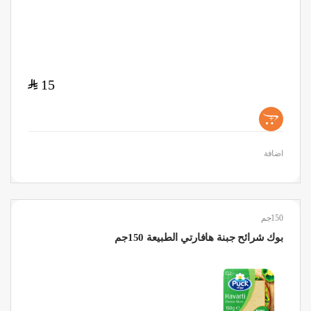
$
15
+
اضافة
150جم
بوك شرائح جبنة هافارتي الطبيعة 150جم