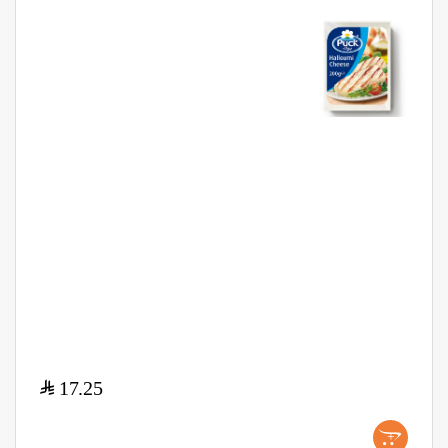
$
17.25
+