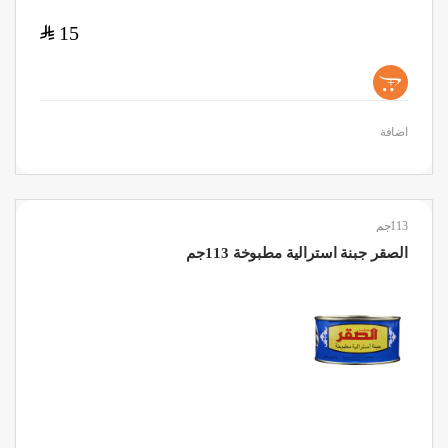
$
15
+
اضافة
113جم
الصقر جبنة استرالية مطبوخة 113جم