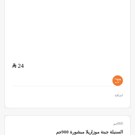
$
24
+
اضافة
900جم
السنبلة جبنة موزاريلا مبشورة 900جم