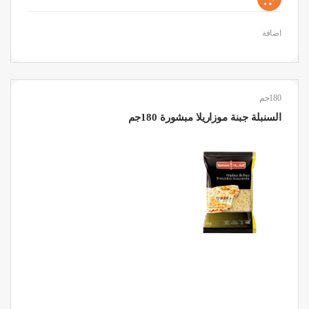
اضافة
180جم
السنبلة جبنة موزاريلا مبشورة 180جم