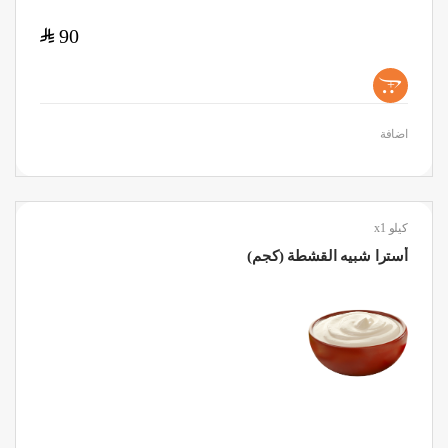
$
90
+
اضافة
كيلو x1
أسترا شبيه القشطة (كجم)