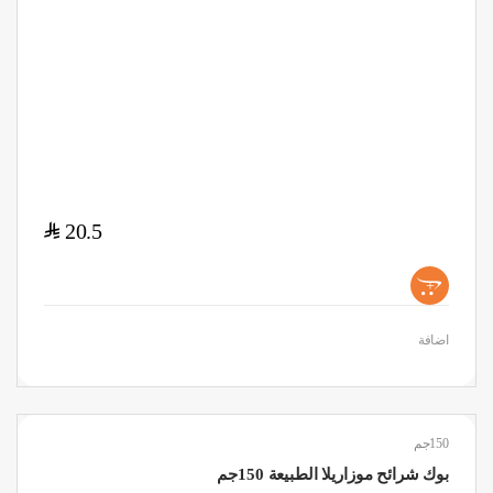
$
20.5
+
اضافة
150جم
بوك شرائح موزاريلا الطبيعة 150جم