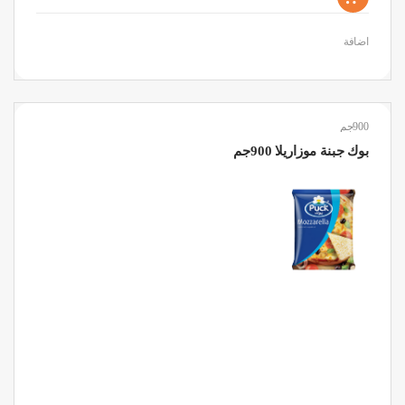
اضافة
900جم
بوك جبنة موزاريلا 900جم