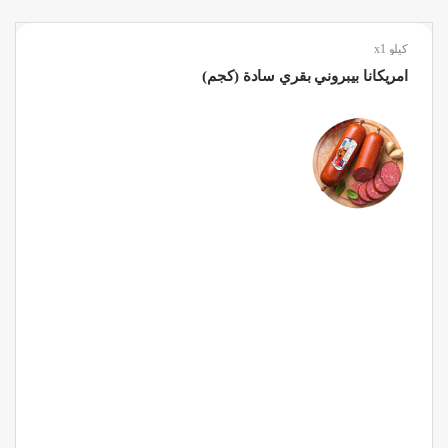
كيلو x1
امريكانا بيبروني بقري سادة (كجم)