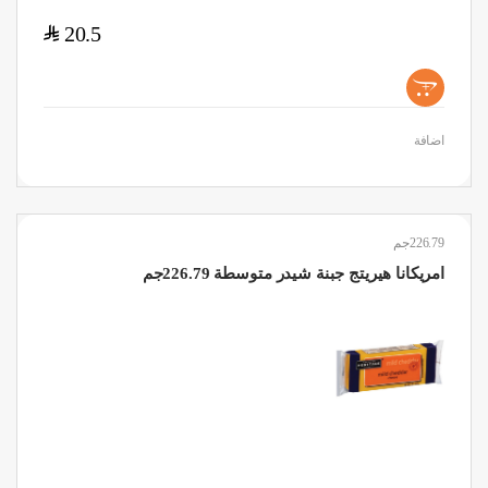
$
20.5
+
اضافة
226.79جم
امريكانا هيريتج جبنة شيدر متوسطة 226.79جم