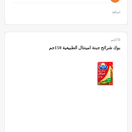
اضافة
150جم
بوك شرائح جبنة امينتال الطبيعية 150جم