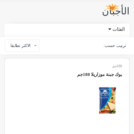
الأجبان
الفئات
ترتيب حسب:
الاكثر تطابقا
180جم
بوك جبنة موزاريلا 180جم