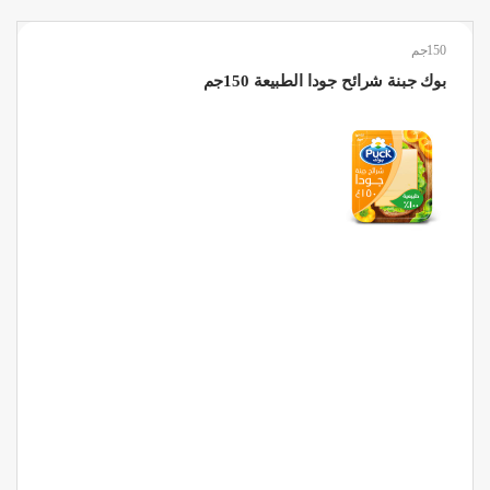
150جم
بوك جبنة شرائح جودا الطبيعة 150جم