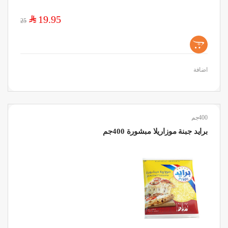
$
19.95
25
+
اضافة
400جم
برايد جبنة موزاريلا مبشورة 400جم