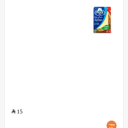
$
15
+