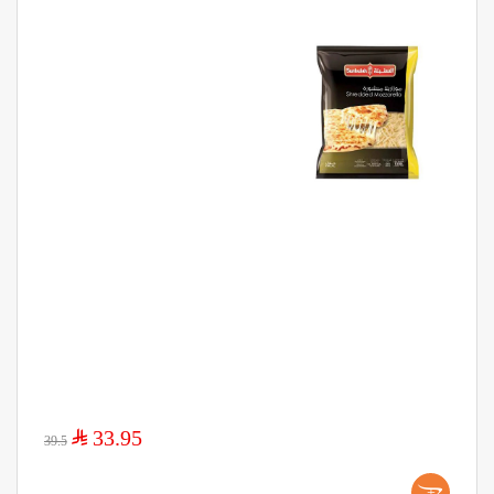
$
33.95
39.5
+