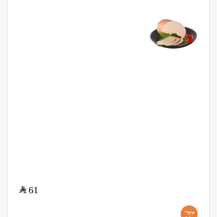
$
61
+