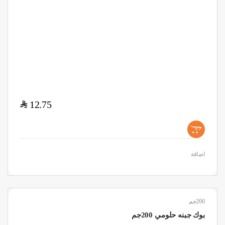
$
12.75
+
اضافة
200جم
بوك جبنه حلومي 200جم