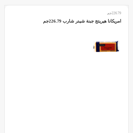
226.79جم
امريكانا هيريتج جبنة شيدر شارب 226.79جم