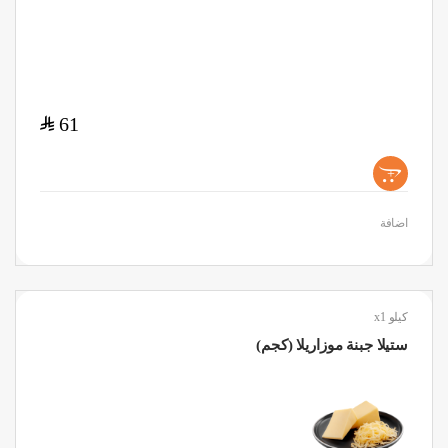
$
61
+
اضافة
كيلو x1
ستيلا جبنة موزاريلا (كجم)