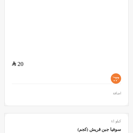
$
20
+
اضافة
كيلو x1
سوفيا جبن قريش (كجم)