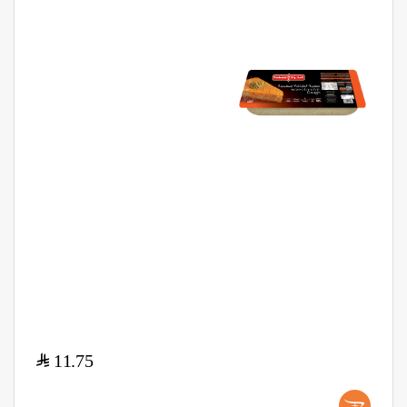
$
11.75
+