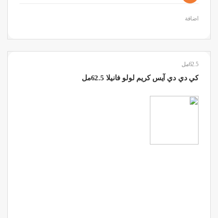
اضافة
62.5مل
كي دي دي آيس كريم لولو فانيلا 62.5مل