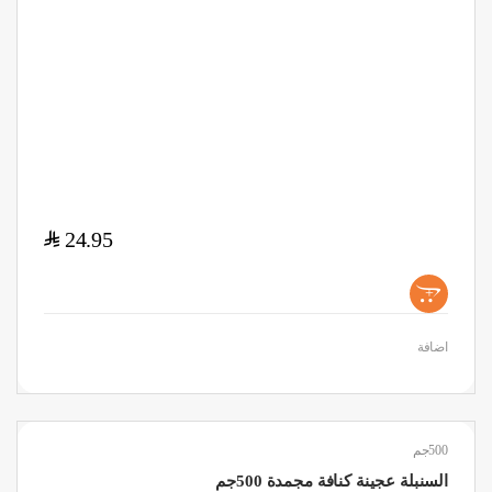
$
24.95
+
اضافة
500جم
السنبلة عجينة كنافة مجمدة 500جم