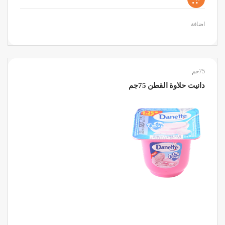
اضافة
75جم
دانيت حلاوة القطن 75جم