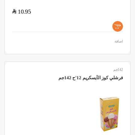
$
10.95
+
اضافة
142جم
فرشلي كوز الأيسكريم 12'ح 142جم