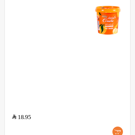
$
18.95
+