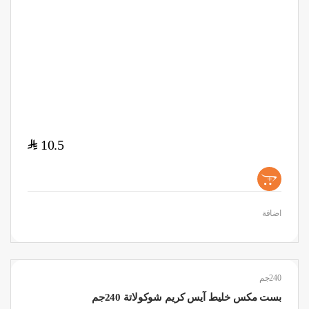
$
10.5
+
اضافة
240جم
بست مكس خليط آيس كريم شوكولاتة 240جم