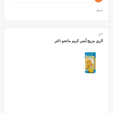
اضافة
1لتر
الري مزيج آيس كريم مانجو 1لتر