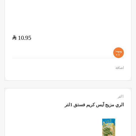
$
10.95
+
اضافة
1لتر
الري مزيج آيس كريم فستق 1لتر