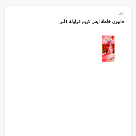
1لتر
فابيون خلطة ايس كريم فراولة 1لتر