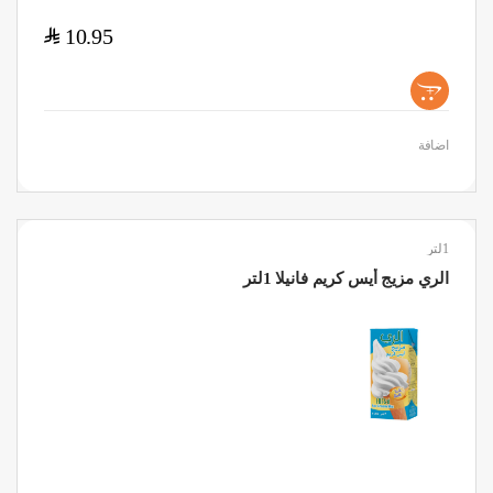
$
10.95
+
اضافة
1لتر
الري مزيج أيس كريم فانيلا 1لتر