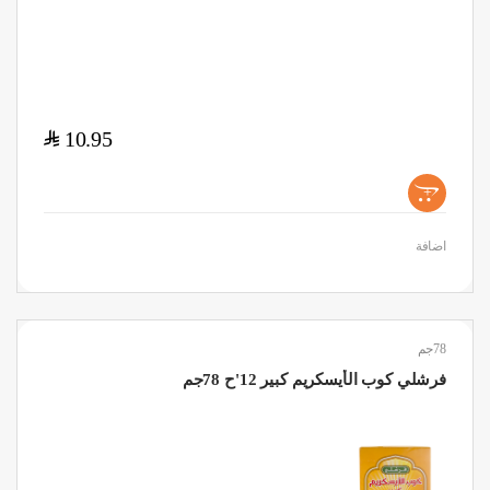
$
10.95
+
اضافة
78جم
فرشلي كوب الأيسكريم كبير 12'ح 78جم