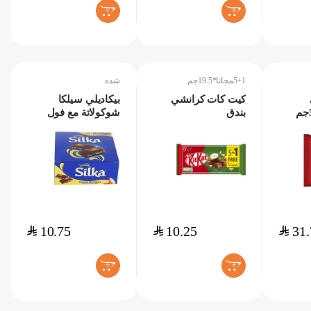
+
+
5+1مجانا*19.5جم
شده
كيت كات كرانشي
بيكاديلي سيلكا
بندق
شوكولاتة مع فول
5+1مجانا*19.5جم
السوداني 18*22جم
$
10.75
$
10.25
$
31.
+
+