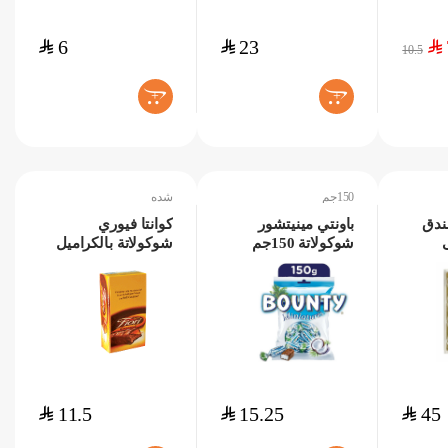
$
6
$
23
$
10.5
+
+
150جم
شده
ندق
باونتي مينيتشور
كوانتا فيوري
شوكولاتة 150جم
شوكولاتة بالكراميل
24*15جم
$
11.5
$
15.25
$
45