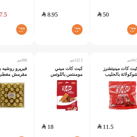
7.5
$
8.95
$
50
+
+
+
94.جم
122.5جم
300جم
يت كات مينيتشرز
كيت كات ميني
فيريرو روشيه ب
وكولاتة بالحليب
مومنتس باللوتس
مقرمش مغطى
94.جم
122.5جم
بالشوكولاتة 300جم
$
18
$
11.5