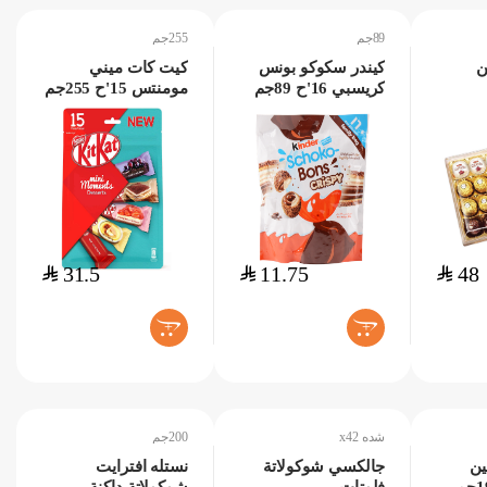
89جم
255جم
ن
كيندر سكوكو بونس
كيت كات ميني
كريسبي 16'ح 89جم
مومنتس 15'ح 255جم
$
31.5
$
11.75
$
48
+
+
شده x42
200جم
ين
جالكسي شوكولاتة
نستله افترايت