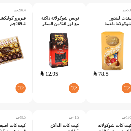
50جم
269.4جم
يندت ليندور
توبس شوكولاتة داكنة
فيريرو كوليكش
وكولاتة ناعمة
مع لوز 0%من السكر
269.4جم
تنوعة 500جم
150جم
$
12.95
$
78.5
+
+
+
19.جم
41.5جم
19.5جم
يت كات شوكولاته
كيت كات الداكن
كيت كات اصبع