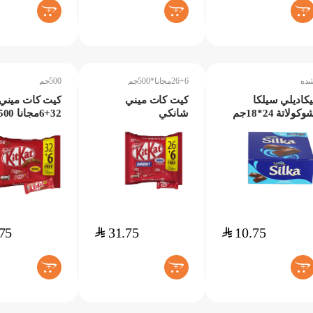
+
+
+
ده
26+6مجانا*500جم
500جم
يكاديلي سيلكا
كيت كات ميني
كيت كات ميني
وكولاتة 24*18جم
شانكي
32+6مجانا 500جم
26+6مجانا*500جم
75
$
31.75
$
10.75
+
+
+