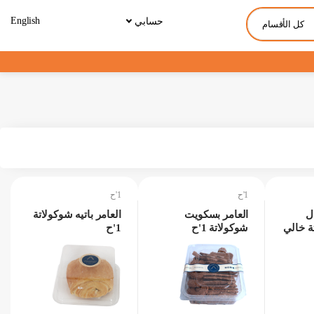
English
حسابي
كل الأقسام
1'ح
1'ح
ل
العامر بسكويت
العامر باتيه شوكولاتة
ة خالي
شوكولاتة 1'ح
1'ح