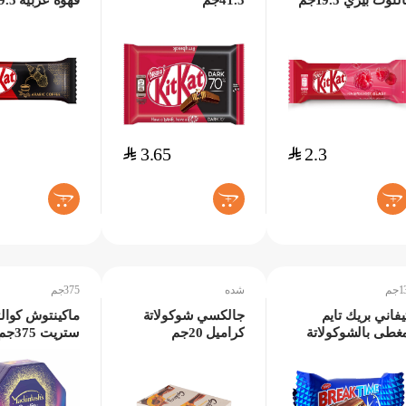
التوت بيري 19.5جم
41.5جم
قهوة عربية 19.5جم
$
3.65
$
2.3
+
+
+
جم
شده
375جم
يفاني بريك تايم
جالكسي شوكولاتة
ماكينتوش كوال
غطى بالشوكولاتة
كراميل 20جم
ستريت 375جم
الحليب 13جم