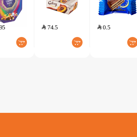
95
$
74.5
$
0.5
+
+
+