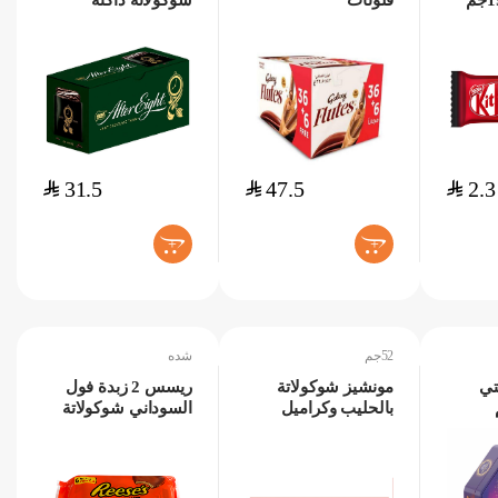
فلوتات
شوكولاتة داكنة
36+6مجانا*22.5جم
بالنعناع رقيقة 200جم
$
31.5
$
47.5
$
2.3
+
+
52جم
شده
تي
مونشيز شوكولاتة
ريسس 2 زبدة فول
بالحليب وكراميل
السوداني شوكولاتة
52جم
بحليب 6*42جم