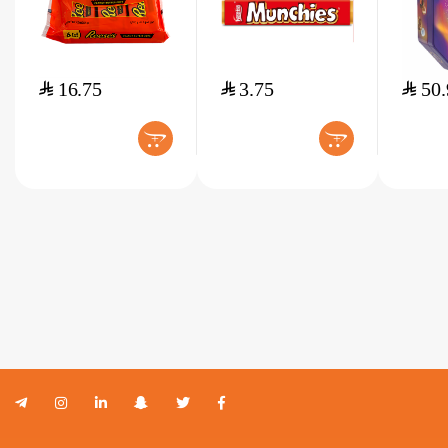
$
16.75
$
3.75
$
50.
+
+