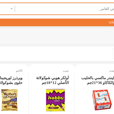
sch
ده
شده
60جم
يندر ماكسي بالحليب
أولكر هوبي شوكولاتة
ويرذرز اوريجينا
لكاكاو 36*21جم
الأصلي 12*18جم
حلوى بشوكولات
من سكر 60جم